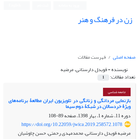
ورود به سامانه
ثبت نام
English
زن در فرهنگ و هنر
صفحه اصلی
فهرست مقالات
نویسنده =
قویدل دارستانی، مرضیه
تعداد مقالات:
1
جامعه شناسی
بازنمایی مردانگی و زنانگی در تلویزیون ایران مطالعۀ برنامه‌های
ویژۀ خردسالان در شبکۀ دوم سیما
دوره 11، شماره 1، بهار 1398، صفحه
89-108
https://doi.org/10.22059/jwica.2019.258572.1078
مرضیه قویدل دارستانی، محمدمهدی رحمتی، حسن چاوشیان