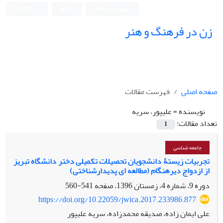
ورود به سامانه
ثبت نام
English
زن در فرهنگ و هنر
صفحه اصلی
فهرست مقالات
نویسنده =
علیپور، سریه
تعداد مقالات:
1
جامعه شناسی
تجربیات زیستۀ دانشجویان تحصیلات تکمیلی دختر دانشگاه تبریز
از ازدواج دیرهنگام (مطالعه ‏ای پدیدارشناختی)
دوره 9، شماره 4، زمستان 1396، صفحه
541-560
https://doi.org/10.22059/jwica.2017.233986.877
علی ایمان زاده، صدیقه محمدزاده، سریه علیپور