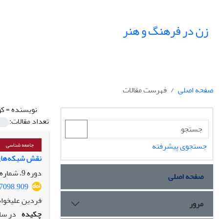
زن در فرهنگ و هنر
صفحه اصلی
فهرست مقالات
نویسنده =
کو
تعداد مقالات:
جستجوی پیشرفته
جامعه شناسی
نقش شبکه‌های 
دوره 9، شماره 4، زمستان 1396، صفحه
صفحه اصلی
37098.909
فردین علیخواه
مرور
چکیده
در سا