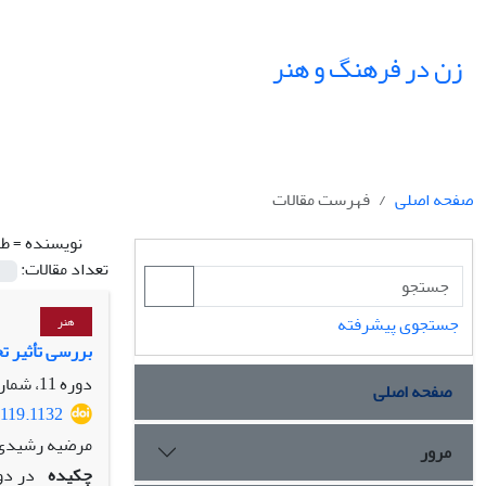
زن در فرهنگ و هنر
صفحه اصلی
فهرست مقالات
نویسنده =
طا
تعداد مقالات:
جستجوی پیشرفته
هنر
بررسی تأثیر تح
دوره 11، شماره 2، تابستان 1398، صفحه
صفحه اصلی
4119.1132
مرضیه رشیدی،
مرور
چکیده
در دو