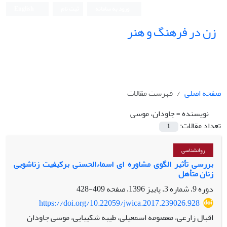
ورود به سامانه
ثبت نام
English
زن در فرهنگ و هنر
صفحه اصلی
فهرست مقالات
نویسنده =
جاودان، موسی
تعداد مقالات:
1
روانشناسی
بررسی تأثیر الگوی مشاوره ‏ای اسماء‌الحسنی برکیفیت زناشویی
زنان متأهل
دوره 9، شماره 3، پاییز 1396، صفحه
409-428
https://doi.org/10.22059/jwica.2017.239026.928
اقبال زارعی، معصومه اسمعیلی، طیبه شکیبایی، موسی جاودان