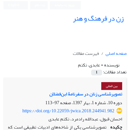
ورود به سامانه
ثبت نام
English
زن در فرهنگ و هنر
صفحه اصلی
فهرست مقالات
نویسنده =
عابدی، تکتم
تعداد مقالات:
1
بین المللی
تصویرشناسی زنان در سفرنامۀ ابن‌فضلان
دوره 10، شماره 1، بهار 1397، صفحه
97-113
https://doi.org/10.22059/jwica.2018.244941.982
احسان قبول، عبدالله رادمرد، تکتم عابدی
چکیده
تصویرشناسی یکی از شاخه‌های ادبیات تطبیقی است که