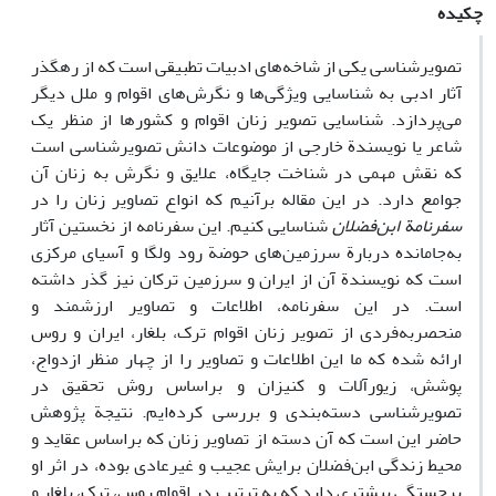
چکیده
تصویرشناسی یکی از شاخه‌های ادبیات تطبیقی است که از رهگذر
آثار ادبی به شناسایی ویژگی‌ها و نگرش‌های اقوام و ملل دیگر
می‌پردازد. شناسایی تصویر زنان اقوام و کشورها از منظر یک
شاعر یا نویسندة خارجی از موضوعات دانش تصویرشناسی است
که نقش مهمی در شناخت جایگاه، علایق و نگرش به زنان آن
جوامع دارد. در این مقاله برآنیم که انواع تصاویر زنان را در
سفرنامة ابن‌فضلان
شناسایی کنیم. این سفرنامه از نخستین آثار
به‌جامانده دربارة سرزمین‌های حوضة رود ولگا و آسیای مرکزی
است که نویسندة آن از ایران و سرزمین ترکان نیز گذر داشته
است. در این سفرنامه، اطلاعات و تصاویر ارزشمند و
منحصربه‌فردی از تصویر زنان اقوام ترک، بلغار‌، ایران و روس
ارائه شده که ما این اطلاعات و تصاویر را از چهار منظر ازدواج،
پوشش، زیورآلات و کنیزان و براساس روش تحقیق در
تصویرشناسی دسته‌بندی و بررسی کرده‌ایم. نتیجة پژوهش
حاضر این است که آن دسته از تصاویر زنان که براساس عقاید و
محیط زندگی ابن‌فضلان برایش عجیب و غیرعادی بوده، در اثر او
برجستگی بیشتری دارد که به ترتیب در اقوام روس، ترک، بلغار و