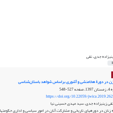
نی‏زاده ‏جدی، تقی
1
 زن در دورة هخامنشی و آشوری براساس شواهد باستان‌شناسی
527-548
https://doi.org/10.22059/jwica.2019.26
قی زینی‏زاده ‏جدی، سید مهدی حسینی نیا
ه زنان در دوره‏های تاریخی و مشارکت آنان در امور سیاسی و اداری حکومت‏ه