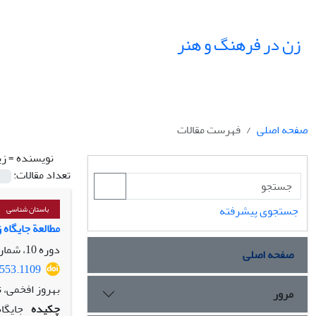
زن در فرهنگ و هنر
صفحه اصلی
فهرست مقالات
نویسنده =
زی
تعداد مقالات:
جستجوی پیشرفته
باستان شناسی
مطالعة جایگاه
دوره 10، شماره 4، زمستان 1397، صفحه
صفحه اصلی
2553.1109
بهروز افخمی، ت
مرور
چکیده
جایگا