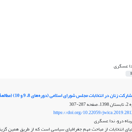
ا عسگری
1
ان در انتخابات مجلس شورای اسلامی (دوره‌های 8، 9 و 10) (مطالعۀ موردی: شهر تهران)
287-307
https://doi.org/10.22059/jwica.2019.28
پناه درو، ندا عسگری
یای انتخابات از مباحث مهم‌ جغرافیای سیاسی است که از طریق همین گز