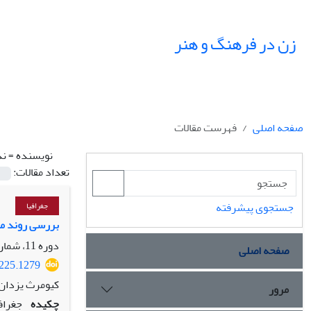
زن در فرهنگ و هنر
صفحه اصلی
فهرست مقالات
نویسنده =
ند
تعداد مقالات:
جستجوی پیشرفته
جغرافیا
بررسی روند مشارکت زن
دوره 11، شماره 2، تابستان 1398، صفحه
صفحه اصلی
1225.1279
کیومرث یزدان‌
مرور
چکیده
جغراف