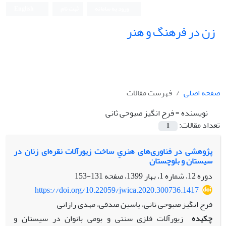
ورود به سامانه
ثبت نام
English
زن در فرهنگ و هنر
صفحه اصلی
فهرست مقالات
نویسنده =
فرح انگیز صبوحی ثانی
تعداد مقالات:
1
پژوهشی در فناوری‌های‌ هنریِ ساخت زیورآلات نقره‌ای زنان در
سیستان و بلوچستان
دوره 12، شماره 1، بهار 1399، صفحه
131-153
https://doi.org/10.22059/jwica.2020.300736.1417
فرح انگیز صبوحی ثانی، یاسین صدقی، مهدی رازانی
چکیده
زیورآلات فلزی سنتی و بومی بانوان در سیستان و