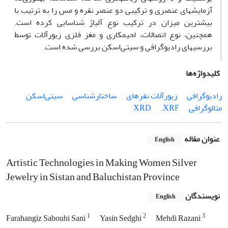
آزمایش‏های عنصری و ترکیبی دو عنصر نقره و مس را به ترتیب با
بیشترین میزان در ترکیب نوع آلیاژ شناسایی کرده است.
همچنین، نوع اتصالات، لحیم‏کاری و مغز فلزی زیورآلات توسط
بررسی‏های رادیوگرافی و سی‏تی‌اسکن بررسی شده است.
کلیدواژه‌ها
رادیوگرافی
زیورآلات نقره‏ای
ساختارشناسی
سی‏تی‌اسکن
متالوگرافی
.XRF
XRD
عنوان مقاله
English
Artistic Technologies in Making Women Silver
Jewelry in Sistan and Baluchistan Province
نویسندگان
English
1
2
3
Farahangiz Sabouhi Sani
Yasin Sedghi
Mehdi Razani