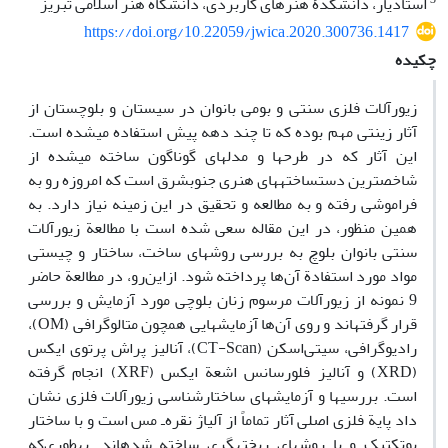
استادیار، دانشکدۀ هنرهای کاربردی، دانشگاه هنر اسلامی تبریز
https://doi.org/10.22059/jwica.2020.300736.1417
چکیده
زیورآلات فلزی سنتی و بومی بانوان در سیستان و بلوچستان از
آثار زینتی مهم بوده که تا چند دهه پیش استفاده می‏شده است.
این آثار که در طرح‏ها و مدل‏های گوناگون ساخته می‏شده از
شاخص‏ترین دست‏ساخته‏های هنری جنوب‏شرق است که امروزه رو به
فراموشی رفته و به مطالعه و تحقیق در این زمینه نیاز دارد. به
همین منظور، در این مقاله سعی شده است با مطالعة زیورآلات
سنتی بانوان بلوچ به بررسی روش‏های ساخت، ساختار و چیستی
مواد مورد استفادة آن‌ها پرداخته شود. ازاین‌رو، در مطالعة حاضر
9 نمونه از زیورآلات مرسوم زنان بلوچی مورد آزمایش و بررسی
قرار گرفته‏اند و روی آن‌ها آزمایش‏هایی همچون متالوگرافی (OM)،
رادیوگرافی، سی‏تی‌اسکن (CT-Scan)، آنالیز پراش پرتوی ایکس
(XRD) و آنالیز فلورسانس اشعة ایکس (XRF) انجام گرفته
است. بررسی‏ها و آزمایش‏های ساختارشناسی زیورآلات فلزی نشان
داد پایة فلزی اصلی آثار تماماً از آلیاژ نقره‌ـ مس است و با ساختار
یوتکتیک و با روش‏های ریخته‏گری ساخته شده‏اند. به‏طوری‌که