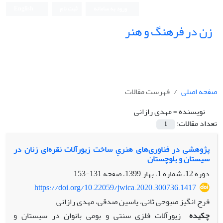
ورود به سامانه
ثبت نام
English
زن در فرهنگ و هنر
صفحه اصلی
فهرست مقالات
نویسنده =
مهدی رازانی
تعداد مقالات:
1
پژوهشی در فناوری‌های‌ هنریِ ساخت زیورآلات نقره‌ای زنان در
سیستان و بلوچستان
دوره 12، شماره 1، بهار 1399، صفحه
131-153
https://doi.org/10.22059/jwica.2020.300736.1417
فرح انگیز صبوحی ثانی، یاسین صدقی، مهدی رازانی
چکیده
زیورآلات فلزی سنتی و بومی بانوان در سیستان و