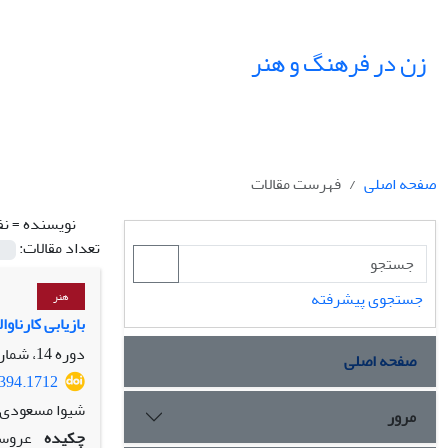
زن در فرهنگ و هنر
صفحه اصلی
فهرست مقالات
نویسنده =
نف
تعداد مقالات:
جستجوی پیشرفته
هنر
بازیابی کارنا
دوره 14، شماره 3، پاییز 1401، صفحه
صفحه اصلی
3394.1712
شیوا مسعودی،
مرور
چکیده
عروسک