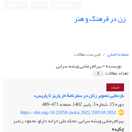
ورود به سامانه
ثبت نام
English
زن در فرهنگ و هنر
صفحه اصلی
فهرست مقالات
نویسنده =
بهرام رضایی ویشه سرایی
تعداد مقالات:
1
ادبیات
بازنمایی تصویر زنان در سفرنامۀ «از پاریز تا پاریس»
دوره 15، شماره 3، پاییز 1402، صفحه
471-489
https://doi.org/10.22059/jwica.2022.350518.1852
بهرام رضایی ویشه سرایی، محمّدعلی خزانه دارلو، محمود رنجبر
چکیده