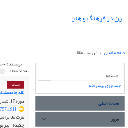
زن در فرهنگ و هنر
صفحه اصلی
فهرست مقالات
نویسنده =
مح
تعداد مقالات:
جستجوی پیشرفته
ادبیات
نقد جامعه‌شناس
دوره 17، شماره 4، زمستان 1404، صفحه
صفحه اصلی
7757.1911
عزت ملاابراهی
مرور
چکیده
پیر بو