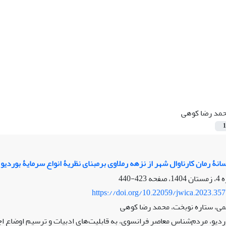
مد رضا کوهی
1
انۀ رمان کارناوال شهر از نزهه رملاوی برمبنای نظریۀ انواع سرمایۀ بوردیو
423-440
https://doi.org/10.22059/jwica.2023.35
می، ستاره نوبخت، محمد رضا کوهی
ردیو، مردم‌شناس معاصر فرانسوی، به قابلیت‌های ادبیات و ترسیم اوضاع اجت