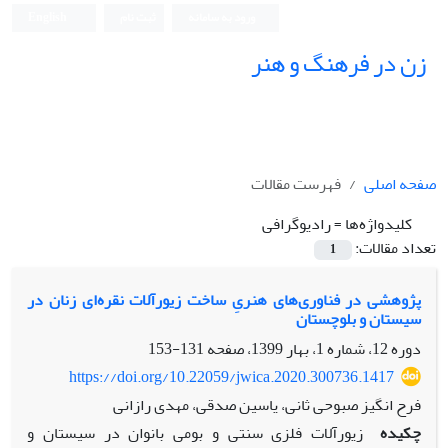
ورود به سامانه
ثبت نام
English
زن در فرهنگ و هنر
صفحه اصلی
فهرست مقالات
کلیدواژه‌ها =
رادیوگرافی
تعداد مقالات:
1
پژوهشی در فناوری‌های‌ هنریِ ساخت زیورآلات نقره‌ای زنان در
سیستان و بلوچستان
دوره 12، شماره 1، بهار 1399، صفحه
131-153
https://doi.org/10.22059/jwica.2020.300736.1417
فرح انگیز صبوحی ثانی، یاسین صدقی، مهدی رازانی
چکیده
زیورآلات فلزی سنتی و بومی بانوان در سیستان و