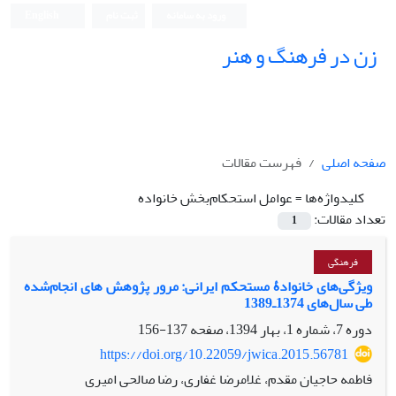
ورود به سامانه
ثبت نام
English
زن در فرهنگ و هنر
صفحه اصلی
فهرست مقالات
کلیدواژه‌ها =
عوامل استحکام‌بخش خانواده
تعداد مقالات:
1
فرهنگی
ویژگی‌های خانوادۀ مستحکم ایرانی: مرور پژوهش ‏های انجام‌شده
طی سال‌های 1374ـ1389
دوره 7، شماره 1، بهار 1394، صفحه
137-156
https://doi.org/10.22059/jwica.2015.56781
فاطمه حاجیان مقدم، غلامرضا غفاری، رضا صالحی امیری