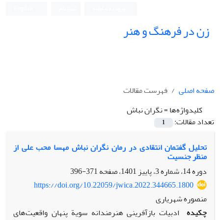
ورود به سامانه
ثبت نام
English
زن در فرهنگ و هنر
صفحه اصلی
فهرست مقالات
کلیدواژه‌ها =
نگران نباش
تعداد مقالات:
1
تحلیل گفتمان انتقادی در رمان نگران نباش مهسا محب علی از
منظر جنسیت
دوره 14، شماره 3، پاییز 1401، صفحه
371-396
https://doi.org/10.22059/jwica.2022.344665.1800
منصوره شهریاری
چکیده
ادبیات بازآفرینی هنرمندانه سویة پنهان واقعیت‌های