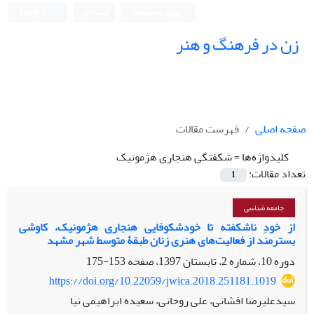
ورود به سامانه
ثبت نام
English
زن در فرهنگ و هنر
صفحه اصلی
فهرست مقالات
کلیدواژه‌ها =
شکفتگی هنجاری هژمونیک
تعداد مقالات:
1
جامعه شناسی
از خودِ ناشکفته تا خودشکوفایی هنجاری هژمونیک، کاوشی
بسترمند از فعالیت‌های هنری زنان طبقۀ متوسط شهر مشهد
دوره 10، شماره 2، تابستان 1397، صفحه
153-175
https://doi.org/10.22059/jwica.2018.251181.1019
سیدعلیرضا افشانی، علی روحانی، سعیده ابراهیمی نیا