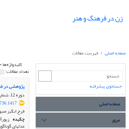
زن در فرهنگ و هنر
صفحه اصلی
فهرست مقالات
کلیدواژه‌ها =
تعداد مقالات:
جستجوی پیشرفته
پژوهشی در فنا
دوره 12، شماره 1، بهار 1399، صفحه
0736.1417
صفحه اصلی
فرح انگیز صبو
چکیده
زیورآ
مرور
مدل‏های گوناگو