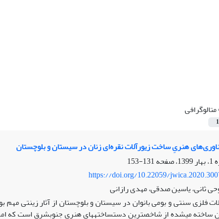
متالوگرافی
1
وری‌های‌ هنریِ ساخت زیورآلات نقره‌ای زنان در سیستان و بلوچستان
131-153
https://doi.org/10.22059/jwica.2020.30
حی ثانی، یاسین صدقی، مهدی رازانی
لات فلزی سنتی و بومی بانوان در سیستان و بلوچستان از آثار زینتی مهم بو
ن ساخته می‏شده از شاخص‏ترین دست‏ساخته‏های هنری جنوب‏شرق است که امروز