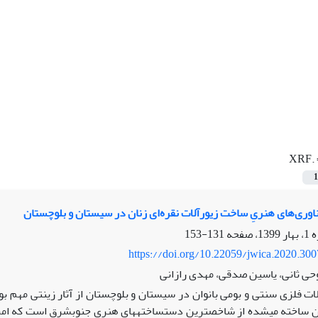
.XRF
1
وری‌های‌ هنریِ ساخت زیورآلات نقره‌ای زنان در سیستان و بلوچستان
131-153
https://doi.org/10.22059/jwica.2020.30
حی ثانی، یاسین صدقی، مهدی رازانی
لات فلزی سنتی و بومی بانوان در سیستان و بلوچستان از آثار زینتی مهم بو
ن ساخته می‏شده از شاخص‏ترین دست‏ساخته‏های هنری جنوب‏شرق است که امروز