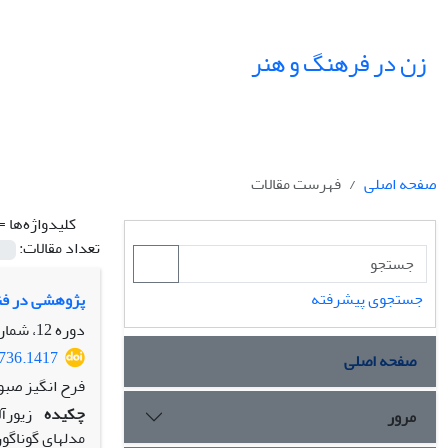
زن در فرهنگ و هنر
صفحه اصلی
فهرست مقالات
کلیدواژه‌ها =
تعداد مقالات:
جستجوی پیشرفته
پژوهشی در فنا
دوره 12، شماره 1، بهار 1399، صفحه
0736.1417
صفحه اصلی
فرح انگیز صبو
چکیده
زیورآ
مرور
مدل‏های گوناگو