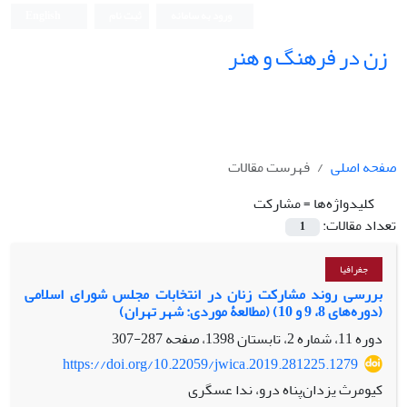
ورود به سامانه
ثبت نام
English
زن در فرهنگ و هنر
صفحه اصلی
فهرست مقالات
کلیدواژه‌ها =
مشارکت
تعداد مقالات:
1
جغرافیا
بررسی روند مشارکت زنان در انتخابات مجلس شورای اسلامی
(دوره‌های 8، 9 و 10) (مطالعۀ موردی: شهر تهران)
دوره 11، شماره 2، تابستان 1398، صفحه
287-307
https://doi.org/10.22059/jwica.2019.281225.1279
کیومرث یزدان‌پناه درو، ندا عسگری