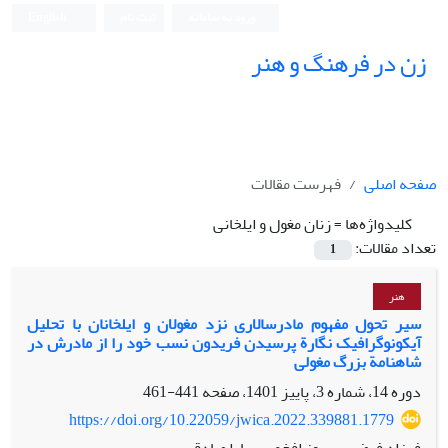
ورود به سامانه
ثبت نام
English
زن در فرهنگ و هنر
صفحه اصلی
فهرست مقالات
کلیدواژه‌ها =
زنان مغول و ایلخانی
تعداد مقالات:
1
هنر
سیر تحول مفهوم مادرسالاری نزد مغولان و ایلخانان با تحلیل
آیکونوگرافیک نگارة پرسیدن فریدون نسب خود را از مادرش در
شاهنامة بزرگ مغولی
دوره 14، شماره 3، پاییز 1401، صفحه
441-461
https://doi.org/10.22059/jwica.2022.339881.1779