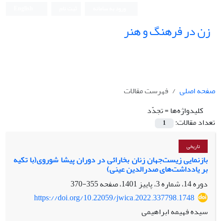
ورود به سامانه
ثبت نام
English
زن در فرهنگ و هنر
صفحه اصلی
فهرست مقالات
کلیدواژه‌ها =
تجدّد
تعداد مقالات:
1
تاریخی
بازنمایی زیست‌جهان زنان بخارائی در دوران پیشا شوروی(با تکیه
بر یادداشت‌های صدرالدین عینی)
دوره 14، شماره 3، پاییز 1401، صفحه
355-370
https://doi.org/10.22059/jwica.2022.337798.1748
سیده فهیمه ابراهیمی