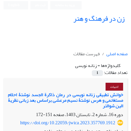
ورود به سامانه
ثبت نام
English
زن در فرهنگ و هنر
صفحه اصلی
فهرست مقالات
کلیدواژه‌ها =
زنانه نویسی
تعداد مقالات:
1
ادبیات
خوانش تطبیقی زنانه نویسی در رمان ذاکرة الجسد نوشتۀ احلام
مستغانمی و هرس نوشتۀ نسیم مرعشی براساس بعد زبانی نظریۀ
الین شوالتر
دوره 16، شماره 2، تابستان 1403، صفحه
151-172
https://doi.org/10.22059/jwica.2023.357769.1912