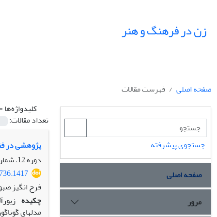
زن در فرهنگ و هنر
صفحه اصلی
فهرست مقالات
کلیدواژه‌ها =
تعداد مقالات:
جستجوی پیشرفته
پژوهشی در فنا
دوره 12، شماره 1، بهار 1399، صفحه
0736.1417
صفحه اصلی
فرح انگیز صبو
چکیده
زیورآ
مرور
مدل‏های گوناگو