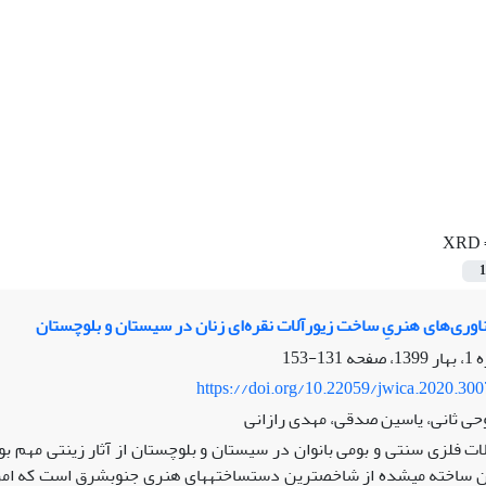
XRD
1
وری‌های‌ هنریِ ساخت زیورآلات نقره‌ای زنان در سیستان و بلوچستان
131-153
https://doi.org/10.22059/jwica.2020.30
حی ثانی، یاسین صدقی، مهدی رازانی
لات فلزی سنتی و بومی بانوان در سیستان و بلوچستان از آثار زینتی مهم بو
ن ساخته می‏شده از شاخص‏ترین دست‏ساخته‏های هنری جنوب‏شرق است که امروز