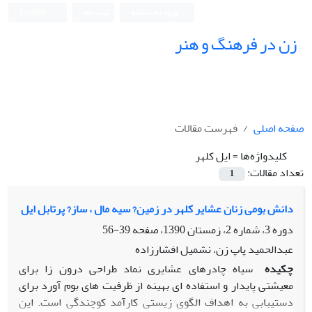
ورود به سامانه
ثبت نام
English
زن در فرهنگ و هنر
صفحه اصلی
فهرست مقالات
کلیدواژه‌ها =
ایل کلهر
تعداد مقالات:
1
دانش بومی زنان عشایر کلهر در زمین? سیه مال ، ساز? پرتابل ایل
دوره 3، شماره 2، زمستان 1390، صفحه
39-56
عبدالحمید پاپ زن، نشمیل افشارزاده
چکیده
سیاه چادرهای عشایری نماد طراحی درون زا برای
معیشتی پایدار و استفاده ای بهینه از ظرفیت های بوم آورد برای
دستیبابی به اهداف الگوی زیستی کارآمد کوچندگی است. این