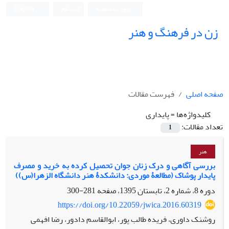
ورود به سامانه
ثبت نام
English
زن در فرهنگ و هنر
صفحه اصلی
فهرست مقالات
کلیدواژه‌ها =
پایداری
تعداد مقالات:
1
هنر
بررسی آگاهی و درک زنان جوان تحصیل کرده به خرید و مصرف
پایدار پوشاک (مطالعۀ موردی: دانشکدۀ هنر دانشگاه الزهرا(س))
دوره 8، شماره 2، تابستان 1395، صفحه
281-300
https://doi.org/10.22059/jwica.2016.60319
روشنک داوری، فریده طالب پور، ابوالقاسم دادور، رضا افهمی