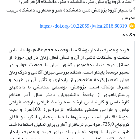
استاد گروه پژوهش هنر، دانشکدۀ هنر، دانشگاه الزهرا(س)
4
دانشیار گروه پژوهش هنر، دانشکدۀ هنر و معماری، دانشگاه تربیت
‏مدرس
https://doi.org/10.22059/jwica.2016.60319
چکیده
خرید و مصرف پایدار پوشاک، با توجه به حجم عظیم تولیدات این
صنعت و مشکلات ناشی از آن و نقش فعال زنان در این حوزه، از
مسائل مهم دنیا، به‌خصوص کشور ایران با جمعیت جوان، در
مسیر توسعۀ پایدار است. هدف، بررسی میزان آگاهی و درک زنان
جوان تحصیل‌کردۀ متخصص از پایداری و تأثیر آن بر خرید و
مصرف پوشاک است. پژوهش، توصیفی پیمایشی با داده‏های
پرسش‌نامه‏ای از جامعۀ دانشجویان دختر سال آخر مقاطع
کارشناسی و کارشناسی ارشد سه رشتۀ طراحی پارچه، طراحی
لباس و طراحی صنعتی دانشگاه الزهرا(س) (100نفر) و حجم
نمونۀ 80 نفر است. پرسش‌ها با طیف پنج‏تایی لیکرت و آلفای
کرونباخ 735
0، طراحی و نرم‏افزار آماری برای تحلیل استفاده شد.
/
طبق یافته‏ها، با وجود تمایل زیاد برای خرید و مصرف پایدار