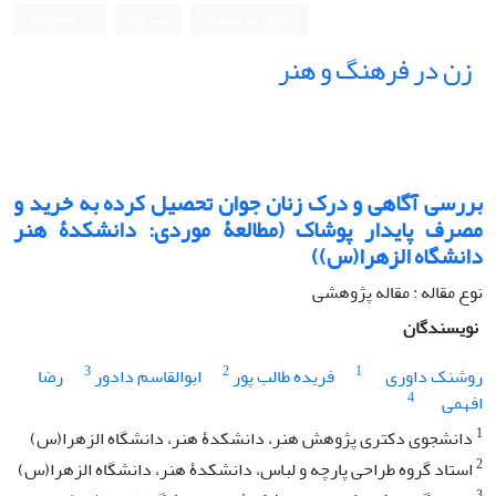
ورود به سامانه
ثبت نام
English
زن در فرهنگ و هنر
بررسی آگاهی و درک زنان جوان تحصیل کرده به خرید و
مصرف پایدار پوشاک (مطالعۀ موردی: دانشکدۀ هنر
دانشگاه الزهرا(س))
نوع مقاله : مقاله پژوهشی
نویسندگان
3
2
1
روشنک داوری
فریده طالب پور
ابوالقاسم دادور
رضا
4
افهمی
1
دانشجوی دکتری پژوهش هنر، دانشکدۀ هنر، دانشگاه الزهرا(س)
2
استاد گروه طراحی پارچه و لباس، دانشکدۀ هنر، دانشگاه الزهرا(س)
3