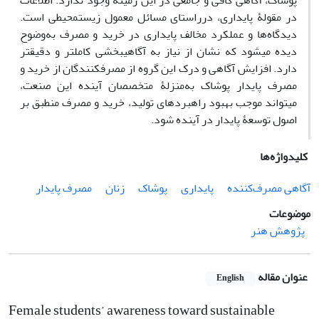
پوشاک، آگاهی کافی و جامعی در این زمینه وجود ندارد. اطلاعات
در مقولۀ پایداری، درراستای مسائل معمول زیست‏محیطی است.
دیدگاه‌ها و عملکرد مخالف پایداری در خرید و مصرف به‌وضوح
دیده می‏شود که نشان از نیاز به آگاهی‏بخشی کامل‏تر و دقیق‏تر
دارد. افزایش آگاهی و درک این گروه از مصرف‏کنندگان از خرید و
مصرف پایدار پوشاک به‌منزلۀ متخصصان آینده این صنعت،
می‏تواند موجب بهبود راهبردهای تولید، خرید و مصرف منطبق بر
اصول توسعۀ پایدار در آینده شود.
کلیدواژه‌ها
آگاهی مصرف‌کننده
پایداری
پوشاک
زنان
مصرف پایدار
موضوعات
پژوهش هنر
عنوان مقاله
English
Female students’ awareness toward sustainable