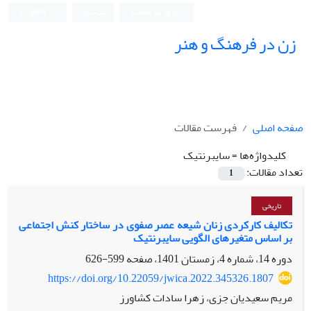
ورود به سامانه
ثبت نام
English
زن در فرهنگ و هنر
صفحه اصلی
فهرست مقالات
کلیدواژه‌ها =
سایبرنتیک
تعداد مقالات:
1
تاریخی
تکالیف کارکردی زنان شیعه عصر صفوی در ساختار کنش اجتماعی
بر اساس متغیرهای الگویی سایبرنتیک
دوره 14، شماره 4، زمستان 1401، صفحه
599-626
https://doi.org/10.22059/jwica.2022.345326.1807
مریم سعیدیان جزی، زهرا سادات کشاورز