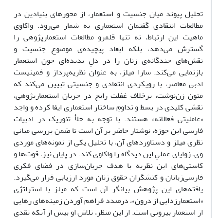
تحلیل پیوند میان جنسیت و استعمار، از محورهای بنیادین در
مطالعات انتقادی گفتمان استعماری به شمار می‌رود. واکاوی
ماهیت این ارتباط، نه تنها قلمرو مطالعات استعمارپژوهی را
گسترش می‌دهد، بلکه ابعاد پیچیده‌ی موضوع جنسیت و
نقش‌های چندگانه‌ی زنان را در دلِ پدیده‌ای چون استعمار
بازنمایی می‌کند. سارا میلز، به عنوان نظریه‌پرداز و فمینیست
ادبی معاصر، با رویکردی انتقادی و جنسیتی تبیین می‌کند که
متون زن‌نوشت، برخلاف غفلتِ رایج در جریان استعمارپژوهی،
نقشی کلیدی در بسط و تداومِ ساختار استعماری ایفا کرده و واجد
«عاملیتی فعالانه» هستند. با توجه به خلأ تئوریک در ادبیات
فارسیِ این حوزه، نوشتار حاضر بر آن است تا ضمن بررسیِ مبانی
نظری میلز و دستاوردهای آن، با تحلیل یکی از نمونه‌های موردی
وی، زوایای عملیِ این دیدگاه را واکاوی کند. در پایان نیز، قوت‌ها و
کاستی‌های این نظریه با هدف جریان‌سازی در فضای فکری
فارسی‌زبانان و کنشگران حقوق زنان مورد ارزیابی قرار می‌گیرد.
یافته‌های این پژوهش بیانگر آن است که میلز با استراتژی
«استعمارزدایی از درون»، درصدد فراهم آوردن زمینه‌های رهایی
از استعمار بیرونی است. از این منظر، تلاش او بیش از آنکه نقدی