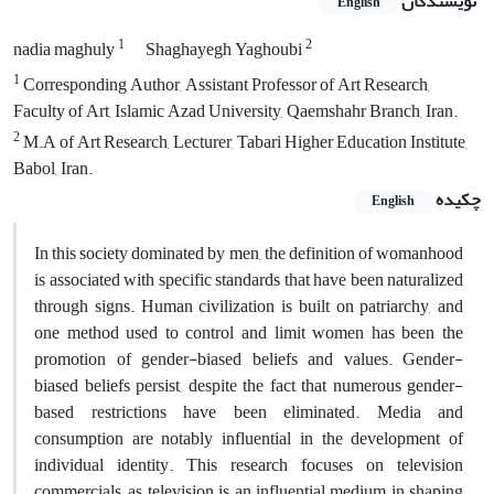
نویسندگان
English
1
2
nadia maghuly
Shaghayegh Yaghoubi
1
Corresponding Author, Assistant Professor of Art Research,
Faculty of Art, Islamic Azad University, Qaemshahr Branch, Iran.
2
M.A of Art Research, Lecturer, Tabari Higher Education Institute,
Babol, Iran.
چکیده
English
In this society dominated by m​en, the definition of womanhood
is associated with specific standards that have been naturalized
through signs. Human civilization is built on patriarchy, and
one method used to control and limit women has been the
promotion of gender-biased beliefs and values. Gender-
biased beliefs persist, despite the fact that numerous gender-
based restrictions have been eliminated. Media and
consumption are notably influential in the development of
individual identity. This research focuses on television
commercials, as television is an influential medium in shaping