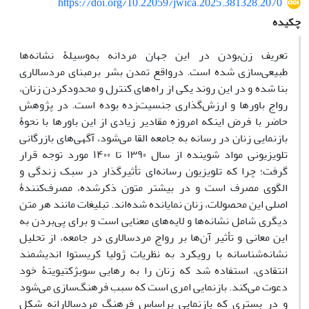
https://doi.org/10.22059/jwica.2025.381328.2070
چکیده
تعریف زن‌بودن در این جهان مردانه به‌وسیلۀ نشانه‌ها
طبیعی‌سازی شده است. درواقع تمدن بشر برمبنای مردسالاری
بنا شده و در این روند یکی از راه‌های کنترل و محدودکردن زنان،
رواج باورها و ارزش‌گذاری جنسیت‌زده بوده است. در پژوهش
حاضر با فرض اینکه امروزه مقادیر زیادی از این باورها با نحوۀ
بازنمایی زنان در رسانه به جامعه القا می‌شود، آگهی‌های بازرگانی
تلویزیونی مواد شوینده از سال ۱۳۹۰ تا ۱۴۰۰ مورد توجه قرار
گرفت؛ چرا که تلویزیون رسانه‌ای تأثیرگذار در سبک زندگی و
الگوی مصرف است و در بیشتر متون ذکرشده، مصرف‌کنندۀ
اصلی این محصولات، زنان نمایانده شده‌اند. تبلیغات مانند هر متن
دیگری شامل نشانه‌ها و لایه‌های معنایی است و برای پی‌بردن به
این معانی و تأثیر آن‌ها بر رواج مردسالاری در جامعه، از تحلیل
نشانه‌شناسانه با رویکرد به نظریات ژولیا کریستوا اندیشمند
انتقادی، استفاده شد که زنان را به رهایی سوبژکتیویتۀ خود
دعوت می‌کند. بازنمایی امری است که سبب فرهنگ‌سازی می‌شود
و در بستری که بازنمایی براساس فرهنگ مردسالارانه شکل