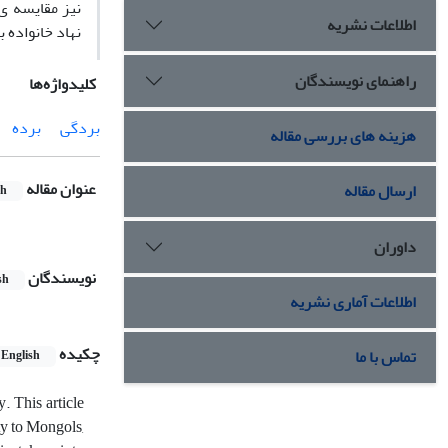
نیز مقایسه ی
اطلاعات نشریه
نهاد خانواده 
راهنمای نویسندگان
کلیدواژه‌ها
بردگی
برده
هزینه های بررسی مقاله
عنوان مقاله
ارسال مقاله
sh
داوران
نویسندگان
sh
اطلاعات آماری نشریه
چکیده
تماس با ما
English
y. This article
sty to Mongols,