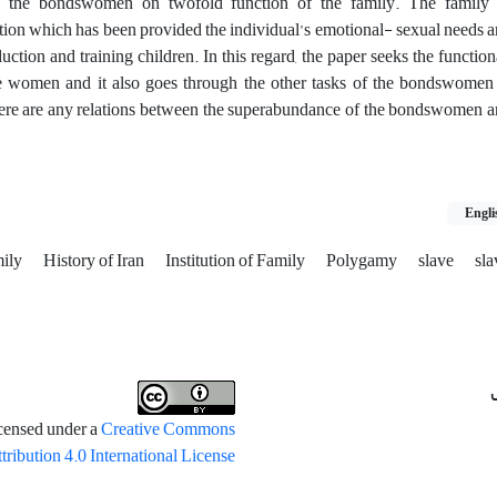
f the bondswomen on twofold function of the family. The family i
tution which has been provided the individual’s emotional- sexual needs a
duction and training children. In this regard, the paper seeks the function
women and it also goes through the other tasks of the bondswomen 
 there are any relations between the superabundance of the bondswomen 
Engli
mily
History of Iran
Institution of Family
Polygamy
slave
sl
icensed under a
Creative Commons
tribution 4.0 International License