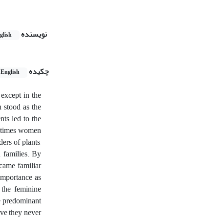
نویسنده
glish
چکیده
English
 except in the
 stood as the
ts led to the
t times women
ers of plants,
 families. By
came familiar
importance as
s the feminine
he predominant
ive they never