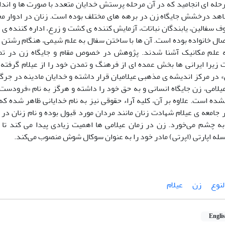
رحله ای انجامید که در آن مرحله پرستش خدایان متعدد با صورت ها و اندا
شاهد درخشش جایگاه زن در برهه های مختلف بوده است. زنان در ادوار م
ف سفالین، یابندگان نباتات، آزمایش کننده ی کشت و زرع، اداره کننده ی 
صال خانواده بوده است. آن ها با ساختن سفال به علم شیمی، هنگام رشتن و 
ه علم مکانیک آشنا شدند. پژوهش در خصوص مقام و جایگاه زن در تم
زیرا ایرانی ها بخش عمده ای از فرهنگ و تمدن خود را از عیلام گرفته ا
در مرکز اندیشه ی مذهبی عیلامیان قرار داشته و خدایان مادینه در جرگه
لامی، زن جایگاه انسانی و به حق خود را داشته و هرگز به نام «فرودست»
شده است. علاوه بر آن، کلیه آراء حقوقی نیز به نام خدایانی ظاهر شده ک
ر جامعه ی عیلام شهادت زنان مانند مردان مورد قبول بوده و نام زنان د
ه چشم می‌خورد. زن در زمان عیلامی ها اهمیت زیادی پیدا می کند تا 
له اپارتی (اپرتی) مادر خود را به عنوان سوکال شوش منصوب می‌کند.
لنوع
زن
عیلام
Engli