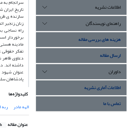
سرانجام به م
اطلاعات نشریه
تاریخ ایران 
سازنده ی ظرو
زنان زنجیر ات
راهنمای نویسندگان
راه نساجی ب
برخوردار است 
هزینه های بررسی مقاله
مادینه هستی» 
تفکر حقوقی عی
ارسال مقاله
دعاوی ظاهر ن
داشته اند. د
داوران
عنوان شهود ب
پادشاهان سلس
اطلاعات آماری نشریه
کلیدواژه‌ها
تماس با ما
الهه مادر
ربه ا
عنوان مقاله
sh