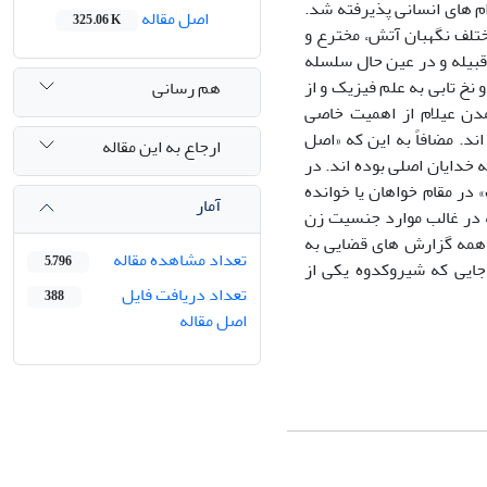
م های انسانی پذیرفته شد.
اصل مقاله
325.06 K
ختلف نگهبان آتش، مخترع و
قبیله و در عین حال سلسله
نخ تابی به علم فیزیک و از
هم رسانی
دن عیلام از اهمیت خاصی
ند. مضافاً به این که «اصل
ارجاع به این مقاله
 خدایان اصلی بوده اند. در
 در مقام خواهان یا خوانده
آمار
ه در غالب موارد جنسیت زن
ر همه گزارش های قضایی به
تعداد مشاهده مقاله
5,796
جایی که شیروکدوه یکی از
تعداد دریافت فایل
388
اصل مقاله