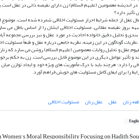
 در اندیشه معصومین (علیهم السلام) زن دارای نقیصه ذاتی در عقل است یا
تأثیر دارد؟
کمال عقل از جمله شرایط احراز مسئولیت اخلاقی شمرده شده است، موضوع ا
بهه بروز نقیصه عقلانی، مسئولیت اخلاقی ایشان را از اساس باطل می ساز
بندی و تحلیل دقیق خانواده احادیث در مورد عقل و نیز بررسی مجموعه آیا
د نظریات گوناگون در این زمینه، نظریه جامعی درباره عقل و طبعاً مسئولیت اخ
فهوم عقل و تحلیل روایات معصومین (علیهم السلام) روشن می سازد که زنان
ند و تأثیر عوامل دیگری در این موضوع قابل بررسی است. زن به حکم برخور
ی را دارد؛ هرچند باید با درک مأموریت های ویژه خود و ایجاد توازن میان 
یط را برای ایفای کامل مسئولیت های خویش فراهم آورد.
فه زنان
عقل
عقل زنان
مسئولیت اخلاقی
Engli
n Women’s Moral Responsibility Focusing on Hadith Sou