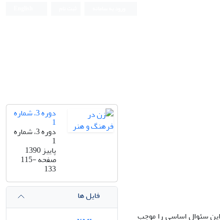
ورود به سامانه
ثبت نام
English
دوره 3، شماره
1
دوره 3، شماره
1
پاییز 1390
صفحه
115-
133
فایل ها
 این سئوال اساسی را موجب