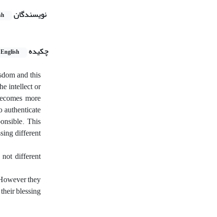
نویسندگان
sh
چکیده
English
sdom and this
e intellect or
 becomes more
o authenticate
ponsible. This
sing different
not different
. However they
their blessing