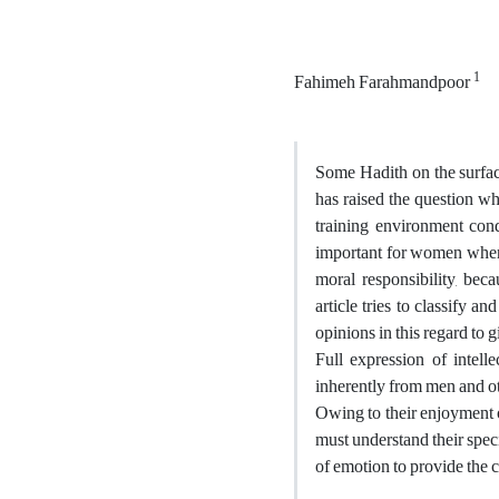
1
Fahimeh Farahmandpoor
Some Hadith on the surfac
has raised the question w
training environment con
important for women when t
moral responsibility, bec
article tries to classify a
opinions in this regard to
Full expression of intel
inherently from men and ot
Owing to their enjoyment 
must understand their spec
of emotion to provide the c