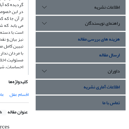
گردیده که آیا
اطلاعات نشریه
در این خصوص 
از آن جا که 
راهنمای نویسندگان
می یابد که ش
است با دسته 
هزینه های بررسی مقاله
نیز بیان و نق
تبیین کامل م
با مردان ندار
ارسال مقاله
مسئولیت اخلاق
احساسات، شرا
داوران
کلیدواژه‌ها
اطلاعات آماری نشریه
اقسام عقل
عاط
تماس با ما
عنوان مقاله
sh
rces