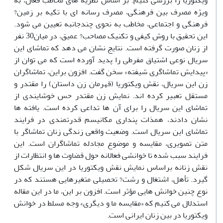
ویکتوریا را بررسی کنیم. بر اساس نظریه های مخاطب فعال، به
ویژه مصرف بین فرهنگی، مصرف رسانه ای با تکیه بر زمین?
فرهنگی و اجتماعی، مخاطب به نحوی چندجانبه تعیین می شود.
این تحقیق با روش کیفی و تکنیک مصاحب? عمیق، در میان30 نفر
از زنان صورت گرفته است. نتایج نشان می دهد که تماشای این
سریال نوعی اشتیاق مفرطی را پدید آورده است که می توان از
«پیدایش تماشاگری شیفته» سخن گفت. افزون براین، تماشاگران
زن این سریال، نقش ویکتوریا (قهرمان زن داستان) را مقتدر و
مستقل تعبیر کرده اند. نمایش زن مقتدر حس خوشایندی از
تماشای این سریال را برای آن ها تداعی کرده است. یافته ها
نشان دادند، همذات پنداری مکانیسم قدرتمندی در فرایند
تماشای این سریال است. وضعیت واقعی زندگی زنان تماشاگر با
متن تصویری، مقایسه و موضوع مجادله تماشاگران است. این
فرایند سبب شده تا خوانشی فعالانه حول قضاوت ها و انتظارات از
نقش زنانه براساس نمایش نقش ویکتوریا در این سریال شکل
گیرد. تأهل، اشتغال و رشت? تحصیلی متغیرهایی هستند که در
نوع چنین خوانش هایی مؤثر است. افزون بر این، ما در این مقاله
استدلال می کنیم که «مقایسه ما و دیگری» وجه مسلط در خوانش
ویکتوریا در بین زنان ایرانی است.