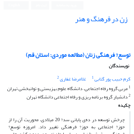
ورود به سامانه
ثبت نام
English
زن در فرهنگ و هنر
توسع? فرهنگی زنان (مطالعه موردی: استان قم)
نویسندگان
2
1
کرم حبیب پور گتابی
غلامرضا غفاری
1
مربی گروه رفاه اجتماعی، دانشگاه علوم بهزیستی و توانبخشی تهران
2
دانشیار گروه برنامه ریزی و رفاه اجتماعی دانشگاه تهران
چکیده
چرخش توسعه در ده‌ی پایانی سد? 20 میلادی، محوریت آن را از
حوز? اجتماعی به حوز? فرهنگی تغییر داد. امروزه توسع?