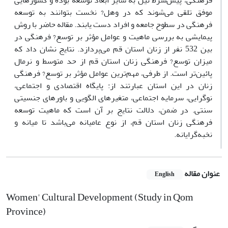
فرهنگی، پیش‌شرط نیل به سایر ابعاد توسعه بوده و کشورهایی
موفق تلقی می‌شوند که در وهل? نخست بتوانند به توسعه
فرهنگی در سطوح جامعه و افراد دست یابند. مقاله حاضر با روش
پیمایشی به بررسی ماهیت و عوامل مؤثر بر توسع? فرهنگی در
بین 532 نفر از زنان استان قم می‌پردازد. نتایج نشان داد که
میزان توسع? فرهنگی زنان استان قم از حد متوسط و نرمال
پائین‌تر است. از طرفی، مهم‌ترین عوامل مؤثر بر توسع? فرهنگی
زنان در این استان عبارتند از: پایگاه اقتصادی و اجتماعی،
نوگرایی، سرمایه اجتماعی، متغیرهای الگویی و باورهای جنسیتی
سنتی. در ضمن، دلالت نتایج بر آن است که ماهیت توسعه
فرهنگی زنان استان قم، از نوع عامیانه می‌باشد تا میانه و
نخبه‌گرایانه.
عنوان مقاله
English
Women' Cultural Development (Study in Qom
Province)