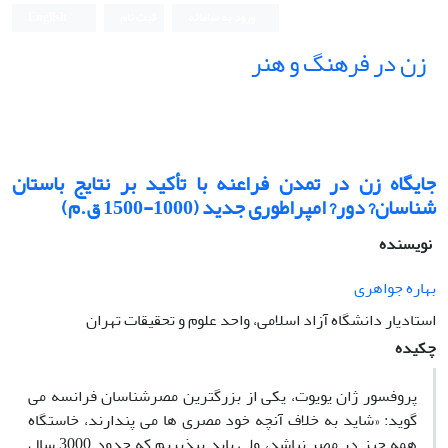
ورود به سامانه
ثبت نام
English
زن در فرهنگ و هنر
جایگاه زن در تمدن فراعنه با تأکید بر نتایج باستان
شناسان? دور? امپراطوری جدید (1000-1500 ق.م)
نویسنده
بهاره جواهری
استادیار دانشگاه آزاد اسلامی، واحد علوم و تحقیقات تهران
چکیده
پروفسور ژان یویوت، یکی از بزرگترین مصرشناسان فرانسه می
گوید: «شاید به خلاف آنچه خود مصری ها می پندارند، خاستگاه
همه چیز در مصر نباشد، ولی باید بپذیریم که حدود 3000 سال