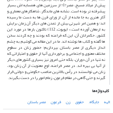
پیش از میلاد مسیح، مصر?1? از سرزمین های همسایه اش بسیار
پیشرفته تر بوده است. نشانه های ماندگار، شاهکارهای معماری و
آثار هنری به جا مانده از آن، از ورای قرن ها به دست ما رسیده
اند؛ و همین امر شهرتی بیش از تمدن های دیگر آن زمان برایش
به ارمغان آورده است.» (یویوت، 112) تاکنون بارها در مورد این
کشور، حکمرانان آن، این که فراعنه که بودند و چه کردند سخن
ها گفته و کتاب ها نوشته اند. ما در این مقاله می کوشیم به چشم
انداز دیگری از مصر باستان بپردازیم: حضور زنان در سطوح
مختلف معنوی و اجتماعی و برخورداری آنها از حقوق و امتیازاتی که
نه تنها در آن دوران، بلکه حتی امروز نیز بسیاری کشورهای دیگر
از آنها بی بهره اند. در مصر فراعنه، اوج معنویت از آن زنان بود،
زنان می توانستند در رأس بالاترین مناصب حکومتی و دولتی قرار
گیرند و حتی گاهی در مقام فرعون، زمام امور را در دست بگیرند.
کلیدواژه‌ها
الهه
جایگاه.
حقوق
زن
فرعون
مصر باستان