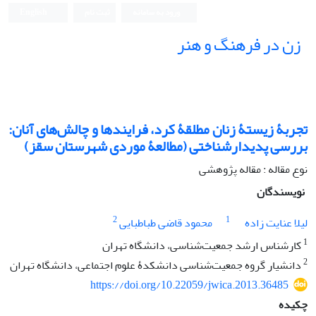
ورود به سامانه
ثبت نام
English
زن در فرهنگ و هنر
تجربۀ زیستۀ زنان مطلقۀ کرد، فرایندها و چالش‌های آنان:
بررسی پدیدارشناختی (مطالعۀ موردی شهرستان سقز)
نوع مقاله : مقاله پژوهشی
نویسندگان
2
1
لیلا عنایت زاده
محمود قاضی طباطبایی
1
کارشناس ارشد جمعیت‌شناسی، دانشگاه تهران
2
دانشیار گروه جمعیت‌شناسی دانشکدۀ علوم اجتماعی، دانشگاه تهران
https://doi.org/10.22059/jwica.2013.36485
چکیده