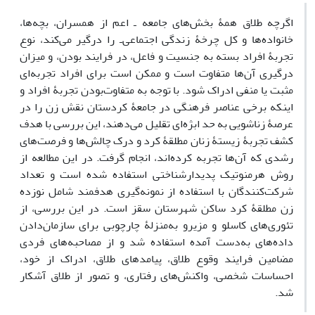
اگرچه طلاق همۀ بخش‌های جامعه ـ اعم از همسران، بچه‌ها،
خانواده‌ها و کل چرخۀ زندگی اجتماعی‌ـ را‌ درگیر می‌کند، نوع
تجربۀ افراد بسته به جنسیت و فاعل، در فرایند ‌بودن، و میزان
درگیری آن‌ها متفاوت است و ممکن است برای افراد تجربه‌ای
مثبت یا منفی ادراک شود. با توجه به متفاوت‌بودن تجربۀ افراد و
اینکه برخی عناصر فرهنگی در جامعۀ کردستان نقش زن را در
عرصۀ زناشویی به حد ابژه‌ای تقلیل می‌دهند، این بررسی با هدف
کشف تجربۀ زیستۀ زنان مطلقۀ کرد و درک چالش‌ها و فرصت‌های
رشدی که آن‌ها تجربه کرده‌اند، انجام گرفت. در این مطالعه از
روش هرمنوتیک پدیدارشناختی استفاده شده است و تعداد
شرکت‌کنندگان با استفاده از نمونه‌گیری هدفمند شامل نوزده
زن مطلقۀ کرد ساکن شهرستان سقز است. در این بررسی، از
تئوری‌های کاسلو و مزیرو به‌منزلۀ چارچوبی برای سازمان‌دادن
داده‌های به‌دست آمده استفاده شد و از مصاحبه‌های فردی
مضامین فرایند وقوع طلاق، پیامدهای طلاق، ادراک از خود،
احساسات شخصی، واکنش‌های رفتاری، و تصور از طلاق آشکار
شد.