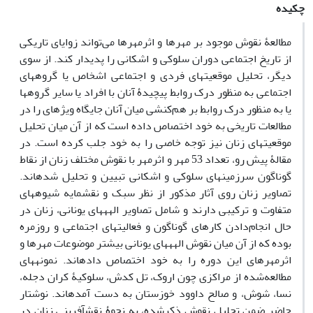
چکیده
مطالعۀ نقوش موجود بر مهرها و اثرمهرها می‌تواند زوایای تاریکی
از تاریخ اجتماعی دوران سلوکی و اشکانی را پدیدار کند. از سوی
دیگر، تحلیل موقعیت‏های فردی و اجتماعی اشخاص یا گروه‏های
اجتماعی به منظور درک روابط پیچیدۀ آنان با افراد یا سایر گروه‏ها
یا به منظور درک روابط بر هم‏‌کنشی میان آنان جایگاه ویژه‏ای را در
مطالعات تاریخی به خود اختصاص داده است که از آن میان تحلیل
موقعیت‏های زنان نیز توجه خاصی را به خود جلب کرده است. در
مقالۀ پیش رو، تعداد 53 مهر و اثرمهر با نقوش مختلف زنان از نقاط
گوناگون سرزمین‏های سلوکی و اشکانی تبیین و تحلیل شده‏اند.
تصاویر زنان روی آثار مذکور از نظر سبک و نقش‏مایه شیوه‏های
متفاوت و ترکیبی دارند و شامل تصاویر الهه‏های یونانی، زنان در
حال انجام‌دادن کارهای گوناگون و فعالیت‏های اجتماعی و روزمره
بوده که از آن میان نقوش الهه‏های یونانی بیشتر موضوعات مهرها و
اثرمهر‏های این دوره را به خود اختصاص داده‏اند. نمونه‏های
مطالعه‌شده از مراکزی چون اروک، تل کدش، سلوکیۀ کران دجله،
نسا، شوش، و صالح داوود خوزستان به دست آمده‏اند. نوشتار
حاضر ضمن تحلیل نقوش ذکر‌شده، به نحوۀ نقش‏آفرینی زنان در