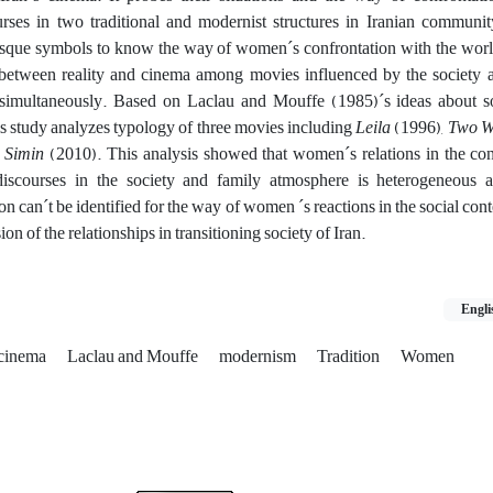
ses in two traditional and modernist structures in Iranian communit
esque symbols to know the way of women´s confrontation with the world
 between reality and cinema among movies influenced by the society as
t simultaneously. Based on Laclau and Mouffe (1985)´s ideas about soc
his study analyzes typology of three movies including
Leila
(1996),
Two 
 Simin
(2010). This analysis showed that women´s relations in the cont
scourses in the society and family atmosphere is heterogeneous a
on can´t be identified for the way of women ´s reactions in the social cont
ion of the relationships in transitioning society of Iran.
Engli
 cinema
Laclau and Mouffe
modernism
Tradition
Women