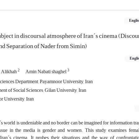
Engli
ubject in discoursal atmosphere of Iran´s cinema (Discou
nd Separation of Nader from Simin)
Engli
2
3
n Alikhah
Amin Nabati shaghel
 Sciences Department, Payamnoor University, Iran
ent of Social Sciences, Gilan University, Iran
 University, Iran
´s world is undeniable and no border can be imagined for information t
 issue in the media is gender and women. This study examines femal
Iran´s cinema. It probes their situations and the way of confrontat