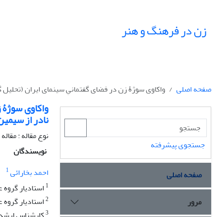
زن در فرهنگ و هنر
صفحه اصلی
واکاوی سوژۀ زن در فضای گفتمانیِ سینمای ایران (تحلیل گف
واکاوی سوژۀ ز
نادر از سیمین
نوع مقاله : مقال
جستجوی پیشرفته
نویسندگان
1
احمد بخارائی
صفحه اصلی
1
استادیار گروه ع
2
استادیار گروه ع
مرور
3
کارشناس ارشد 