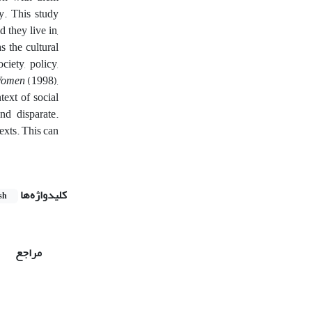
y. This study
 they live in,
 the cultural
iety, policy,
Women
(1998),
ext of social
nd disparate.
exts. This can
کلیدواژه‌ها
sh
مراجع