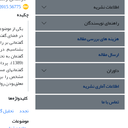
.2015.56775
اطلاعات نشریه
چکیده
راهنمای نویسندگان
یکی از موضوعا
در فضای گفتما
هزینه های بررسی مقاله
گفتمانی بر را
بشناسیم. در ا
ارسال مقاله
گفتمان به تحل
(1389)،
گفتمان‏های مس
داوران
مشخص را بر چ
معلق‌بودن روا
اطلاعات آماری نشریه
کلیدواژه‌ها
تماس با ما
تجدد
تحلیل گ
موضوعات