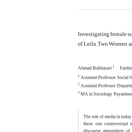
Investigating female s
of Leila, Two Women, a
1
Ahmad Bokharaei
Fardi
1
Assistant Professor, Social
2
Assistant Professor, Departm
3
MA in Sociology, Payamnoor
The role of media in today
these, one controversial
discourse atmosphere of 