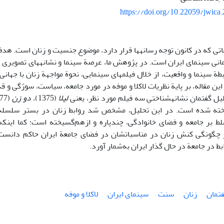
https://doi.org/10.22059/jwica
تی که در کانون توجه رسانه‏ها قرار دارد، موضوع جنسیت و زنان است. هدف
نی سینمای ایران است. در پژوهش ما، عرصة سینما و نشانه‏های تصویری ان
بطة سینما و واقعیت، از خلال فیلم‏های سینمایی، نحوة مواجهة زنان با جهان
ین مقاله، بر پایة نظریات لاکلا و موفه در مورد جامعه، سیاست، سوژگی و
یل گفتمانِ نشانه‏شناختیِ سه فیلم مورد نظر، یعنی
لیلا
(1375)،
دو زن
(1377) و
 پرداخته شده‏ است. در این تحلیل، مشخص شد روابط زنان در بستر سلسل
لط بر جامعه و فضای خانوادگی، چند‌پاره و از‌هم‌گسیخته ‏است؛ کما اینکه
گونگی کنش زنان در مناسباتشان در فضای جامعة ایران حاکم دانست و 
بط در جامعة در حال گذار ایران به‌شمار آورد.
فتمان
زنان
سنت
سینمای ایران
لاکلا و موفه