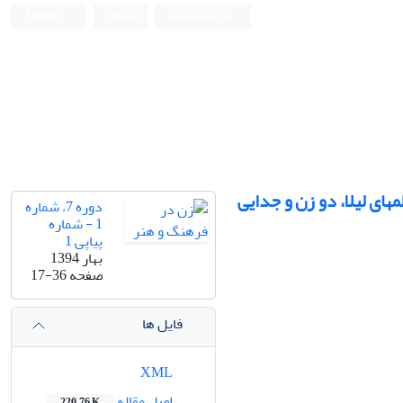
ورود به سامانه
ثبت نام
English
های لیلا، دو زن و جدایی
دوره 7، شماره
1 - شماره
پیاپی 1
بهار 1394
صفحه
17-36
فایل ها
XML
اصل مقاله
220.76 K