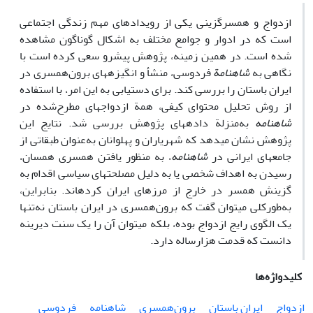
ازدواج و همسرگزینی یکی از ‏رویداد‏های مهم زندگی اجتماعی
است که در ادوار و جوامع مختلف به اشکال گوناگون مشاهده
شده است. در همین زمینه، پژوهش پیش‏رو سعی کرده است با
نگاهی به
شاهنامة
فردوسی، منشأ و انگیزه‏های برون‌همسری در
ایران باستان را بررسی کند. برای دستیابی به این امر، با استفاده
از روش تحلیل محتوای کیفی، همة ازدواج‏های مطرح‌شده در
شاهنامه
به‌منزلة داده‏های پژوهش بررسی شد. نتایج این
پژوهش نشان می‏دهد که شهریاران و پهلوانان به‌عنوان طبقاتی از
جامعه‏ای ایرانی در
شاهنامه
، به منظور یافتن همسری همسان،
رسیدن به اهداف شخصی یا به دلیل مصلحت‏های سیاسی اقدام به
گزینش همسر در خارج از مرزهای ایران کرده‏اند. بنابراین،
به‌طور‌کلی می‏توان گفت که برون‌همسری در ایران باستان نه‌تنها
یک الگوی رایج ازدواج بوده، بلکه می‏توان آن را یک سنت دیرینه
دانست که قدمت هزارساله دارد.
کلیدواژه‌ها
ازدواج
ایران باستان
برون‌همسری
شاهنامه
فردوسی