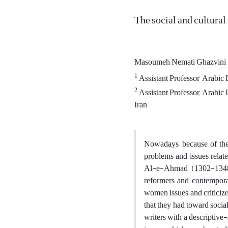
The social and cultura
Masoumeh Nemati Ghazvini
1
Assistant Professor, Arabic L
2
Assistant Professor, Arabic
Iran
Nowadays, because of the 
problems and issues relat
Al-e-Ahmad (1302-1348 
reformers and contemporar
women issues and criticized
that they had toward socia
writers with a descriptive