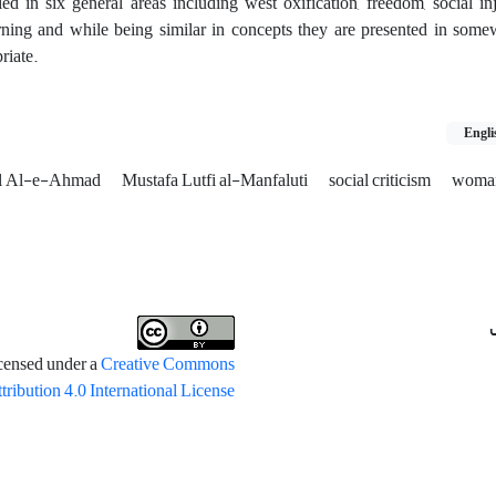
d in six general areas including west oxification, freedom, social inju
rning and while being similar in concepts they are presented in somew
riate.
Engli
al Al-e-Ahmad
Mustafa Lutfi al-Manfaluti
social criticism
woma
icensed under a
Creative Commons
tribution 4.0 International License