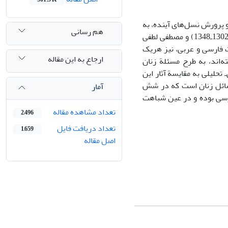
 و پرورش نسل‌های آینده، به
هم رسانی
یکی از دغدغه‌های اصلی اندیشمندان و روشن‌فکران مبدل شده است. جلال آل احمد (1302ـ1348) و مصطفی لطفی
ادبیات فارسی و عربی، نیز هریک
ارجاع به این مقاله
ه‌اند، به طرح مسئلة زنان
 تحلیلی به مقایسة آثار این
مسائل زنان است که در شش
آمار
ررسی بوده و در عین شباهت
تعداد مشاهده مقاله
2,496
تعداد دریافت فایل
1,659
اصل مقاله