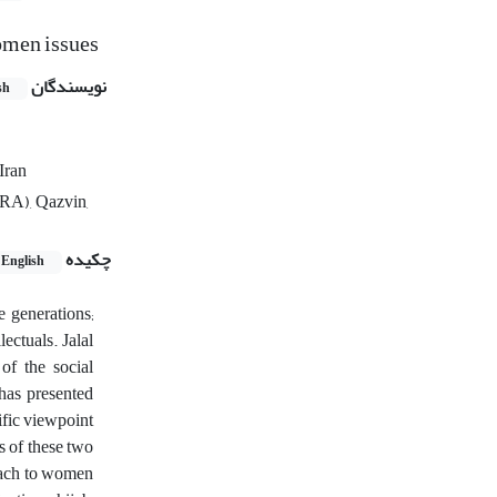
omen issues
نویسندگان
sh
Iran
(RA), Qazvin,
چکیده
English
 generations;
ectuals. Jalal
f the social
 has presented
ific viewpoint
s of these two
roach to women