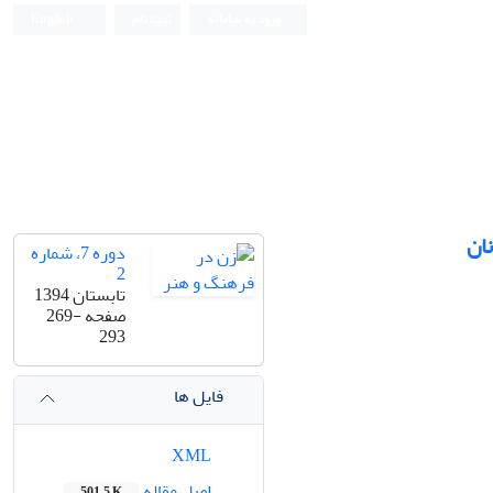
ورود به سامانه
ثبت نام
English
نان
دوره 7، شماره
2
تابستان 1394
صفحه
269-
293
فایل ها
XML
اصل مقاله
501.5 K