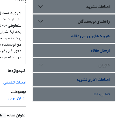
چکیده
اطلاعات نشریه
امروزه، مسائل
راهنمای نویسندگان
به‌مثابة شرا
هزینه های بررسی مقاله
پرداخته و ابع
دو نویسنده پ
ارسال مقاله
محور کلی غرب
در مفاهیم، به
داوران
کلیدواژه‌ها
اطلاعات آماری نشریه
ادبیات تطبیقی
موضوعات
تماس با ما
زبان عربی
عنوان مقاله
sh