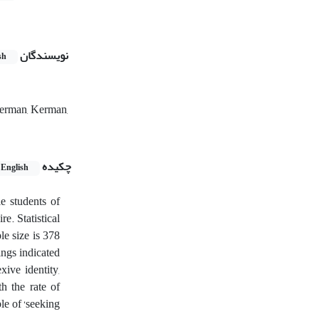
نویسندگان
sh
Kerman, Kerman,
چکیده
English
le students of
e. Statistical
e size is 378
ings indicated
xive identity,
th the rate of
le of ‘seeking