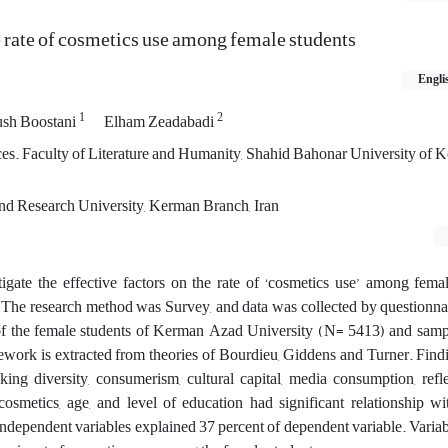
e rate of cosmetics use among female students
Engli
1
2
ush Boostani
Elham Zeadabadi
es. Faculty of Literature and Humanity, Shahid Bahonar University of 
nd Research University, Kerman Branch, Iran
tigate the effective factors on the rate of ‘cosmetics use’ among fema
he research method was Survey, and data was collected by questionnair
of the female students of Kerman Azad University (N= 5413) and sampl
ework is extracted from theories of Bourdieu, Giddens and Turner. Find
king diversity, consumerism, cultural capital, media consumption, refle
cosmetics, age, and level of education had significant relationship wi
independent variables explained 37 percent of dependent variable. Variab