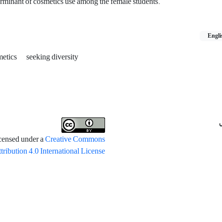
terminant of cosmetics use among the female students.
Engli
etics
seeking diversity
icensed under a
Creative Commons
tribution 4.0 International License