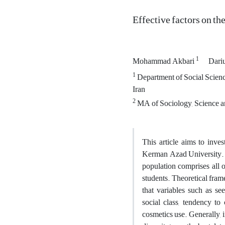
Effective factors on th
1
Mohammad Akbari
Dari
1
Department of Social Scienc
Iran
2
MA of Sociology, Science a
This article aims to inves
Kerman Azad University. T
population comprises all 
students. Theoretical fram
that variables such as see
social class, tendency to 
cosmetics use. Generally, 