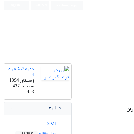
ورود به سامانه
ثبت نام
English
دوره 7، شماره
4
زمستان 1394
صفحه
437-
453
فایل ها
ران
XML
اصل مقاله
183.38 K