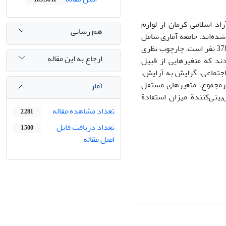
اد اسلامی کرمان از لوازم
هم رسانی
ده‌اند. جامعة آماری شامل
کلیة دانشجویان دختر دانشگاه آزاد اسلامی کرمان (5413 نفر) و نمونۀ آماری نیز شامل 378 نفر است. چارچوب نظری
ارجاع به این مقاله
دند که متغیر‌هایی از قبیل
اجتماعی، گرایش به آرایش،
در‌مجموع، متغیرهای مستقل
آمار
پیش‌بینی‌کنندة میزان استفادة
تعداد مشاهده مقاله
2,281
تعداد دریافت فایل
1,500
اصل مقاله