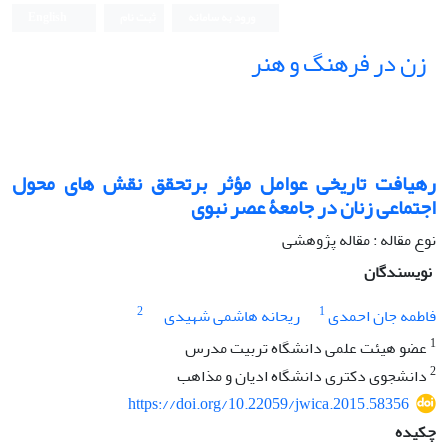
ورود به سامانه
ثبت نام
English
زن در فرهنگ و هنر
رهیافت تاریخی عوامل مؤثر برتحقق نقش های محول
اجتماعی زنان در جامعۀ عصر نبوی
نوع مقاله : مقاله پژوهشی
نویسندگان
2
1
فاطمه جان احمدی
ریحانه هاشمی شهیدی
1
عضو هیئت علمی دانشگاه تربیت مدرس
2
دانشجوی دکتری دانشگاه ادیان و مذاهب
https://doi.org/10.22059/jwica.2015.58356
چکیده