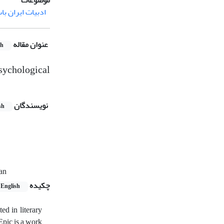
موضوعات
ادبیات ایران با
عنوان مقاله
sh
psychological
نویسندگان
sh
ran
چکیده
English
ed in literary
Epic is a work