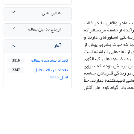
هم رسانی
 مادر واقعی، یا در قالب
ارجاع به این مقاله
رآمده از جامعۀ مردسالار که
یرساختی اسطوره‏ای دارند و
 آنجا که حیات بشری، پیش از
آمار
ی از نمادهایی انباشته است
زمینۀ نمودهای کهن‏الگوی
تعداد مشاهده مقاله
3,816
 این پرسش بوده که نیروی
تعداد دریافت فایل
2,347
ی در زندگی قهرمانان حماسه
اصل مقاله
ی تعیین‏کننده ندارند، خلأ
، باد، گیاه، کوه، غار، آتش