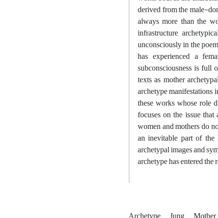
derived from the male-dom
always more than the wo
infrastructure, archetypi
unconsciously in the poem.
has experienced a fema
subconsciousness is full 
texts as mother archetypa
archetype manifestations in
these works whose role di
focuses on the issue that
women and mothers do not 
an inevitable part of th
archetypal images and symbo
archetype has entered the 
Archetype
Jung
Mother