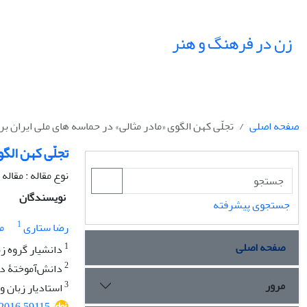
زن در فرهنگ و هنر
صفحه اصلی
تجلّی کهن الگوی «مادر مثالی» در حماسه های ملی ایران 
تجلّی کهن الگ
نوع مقاله : مقال
نویسندگان
جستجوی پیشرفته
1
رضا ستاری
م
صفحه اصلی
1
دانشیار گروه زب
2
دانش‌آموختۀ دک
مرور
3
استادیار زبان و