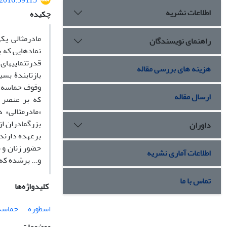
.2016.59115
اطلاعات نشریه
چکیده
مادرمثالی یک
راهنمای نویسندگان
نمادهایی که ب
قدرت‏نمایی‏ها
هزینه های بررسی مقاله
بازتابندۀ بسی
وقوف حماسه، ی
ارسال مقاله
که بر عنصر م
«مادرمثالی» 
بزرگ‏مادران ا
داوران
برعهده دارند؟
حضور زنان و م
اطلاعات آماری نشریه
و... پرشده ک
تماس با ما
کلیدواژه‌ها
اسطوره
حماسۀ