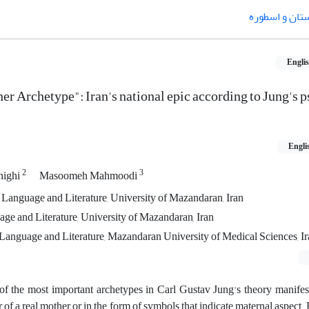
ستان و اسطوره
Engli
er Archetype": Iran's national epic according to Jung's 
Engli
2
3
highi
Masoomeh Mahmoodi
 Language and Literature, University of Mazandaran, Iran
ge and Literature, University of Mazandaran, Iran
 Language and Literature, Mazandaran University of Medical Sciences, I
f the most important archetypes in Carl Gustav Jung's theory manifest
 of a real mother or in the form of symbols that indicate maternal aspect. 