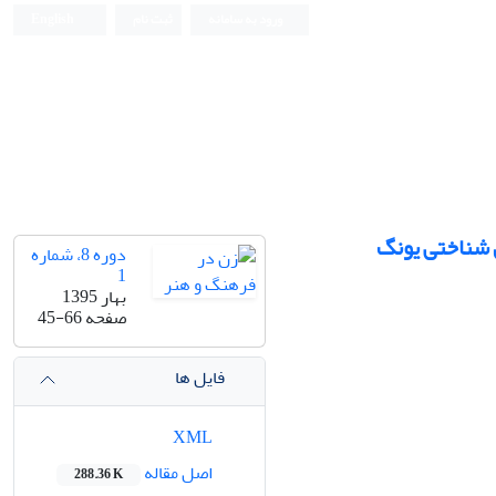
ورود به سامانه
ثبت نام
English
ن شناختی یونگ
دوره 8، شماره
1
بهار 1395
صفحه
45-66
فایل ها
XML
اصل مقاله
288.36 K