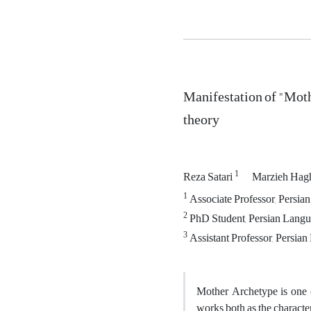
Manifestation of "Moth
theory
1
Reza Satari
Marzieh Hag
1
Associate Professor, Persian
2
PhD Student, Persian Langua
3
Assistant Professor, Persian
Mother Archetype is one o
works both as the character