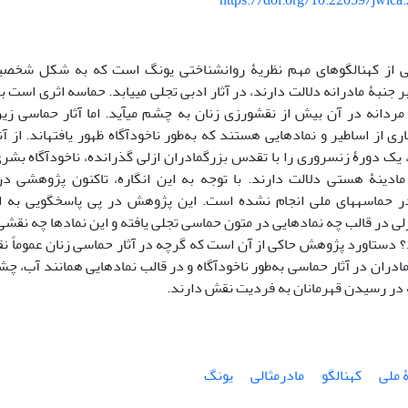
https://doi.org/10.22059/jwica
ی از کهن‏الگوهای مهم نظریۀ روان‏شناختی یونگ است که به شکل شخصیت
ر جنبۀ مادرانه‏ دلالت دارند، در آثار ادبی تجلی می‏یابد. حماسه اثری است ب
ی مردانه در آن بیش از نقش‏ورزی زنان به چشم می‏آید. اما آثار حماسی ز
اری از اساطیر و نمادهایی هستند که به‌طور ناخودآگاه ظهور یافته‏اند. از
ک دورۀ زن‏سروری را با تقدس بزرگ‏مادران ازلی گذرانده، ناخودآگاه بشر
ادینۀ هستی دلالت دارند. با توجه به این انگاره، تاکنون پژوهشی در 
در حماسه‏های ملی انجام نشده است. این پژوهش در پی پاسخ‏گویی به
زلی در قالب چه نمادهایی در متون حماسی تجلی یافته و این نمادها چه نقش
 دستاورد پژوهش حاکی از آن است که گرچه در آثار حماسی زنان عموماً نقش
ادران در آثار حماسی به‌طور ناخودآگاه و در قالب نمادهایی همانند آب، چشمه
ه در رسیدن قهرمانان به فردیت نقش دارند.
 ملی
کهن‏الگو
مادرمثالی
یونگ