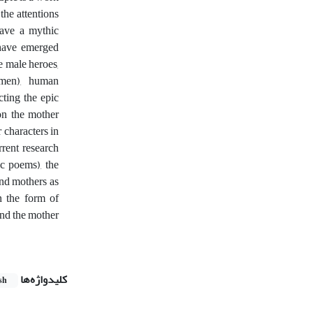
the attentions
ave a mythic
 have emerged
e male heroes,
omen), human
cting the epic
on the mother
 characters in
rrent research
c poems), the
nd mothers as
n the form of
 and the mother
کلیدواژه‌ها
sh