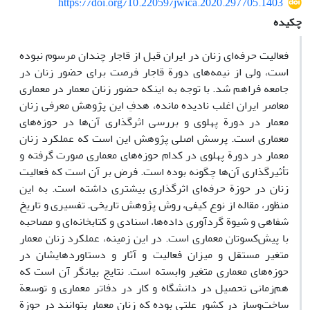
https://doi.org/10.22059/jwica.2020.297705.1403
چکیده
فعالیت حرفه‌ای زنان در ایران قبل از قاجار چندان مرسوم نبوده
است، ولی از نیمه‌های دورة قاجار فرصت برای حضور زنان در
جامعه فراهم شد. با توجه به اینکه حضور زنان معمار در معماری
معاصر ایران اغلب نادیده مانده، هدفِ این پژوهش معرفی زنان
معمار در دورة پهلوی و بررسی اثرگذاری آن‌ها در حوزه‌های
معماری است. پرسش اصلی پژوهش این است که عملکرد زنان
معمار در دورة پهلوی در کدام حوزه‌های معماری صورت گرفته و
تأثیرگذاری آن‌ها چگونه بوده است. فرض بر آن است که فعالیت
زنان در حوزة حرفه‌ای اثرگذاری بیشتری داشته است. به این
منظور، مقاله از نوع کیفی، روش پژوهش تاریخی‌ـ تفسیری و تاریخ
شفاهی و شیوة گردآوری داده‌ها، اسنادی و کتابخانه‌ای و مصاحبه
با پیش‌کسوتان معماری است. در این زمینه، عملکرد زنان معمار
متغیر مستقل و میزان فعالیت و آثار و دستاوردهایشان در
حوزه‌های معماری متغیر وابسته است. نتایج بیانگر آن است که
هم‌زمانی تحصیل در دانشگاه و کار در دفاتر معماری و توسعة
ساخت‌وساز در کشور علتی بوده که زنان معمار بتوانند در حوزة