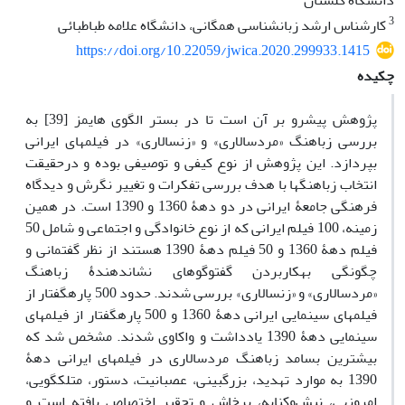
دانشگاه گلستان
3
کارشناس ارشد زبان‏شناسی همگانی، دانشگاه علامه طباطبائی
https://doi.org/10.22059/jwica.2020.299933.1415
چکیده
پژوهش پیش‏رو بر آن است تا در بستر الگوی هایمز [39] به
بررسی زباهنگ «مردسالاری» و «زن‏سالاری» در فیلم‏های ایرانی
بپردازد. این پژوهش از نوع کیفی و توصیفی بوده و درحقیقت
انتخاب زباهنگ‏ها با هدف بررسی تفکرات و تغییر نگرش و دیدگاه
فرهنگی جامعۀ ایرانی در دو دهۀ 1360 و 1390 است. در همین
زمینه، 100 فیلم ایرانی که از نوع خانوادگی و اجتماعی و شامل 50
فیلم دهۀ 1360 و 50 فیلم دهۀ 1390 هستند از نظر گفتمانی و
چگونگی به‏کاربردن گفت‏وگوهای نشان‏دهندۀ زباهنگ
«مردسالاری» و «زن‏سالاری» بررسی شدند. حدود 500 پاره‏گفتار از
فیلم‏های سینمایی ایرانی دهۀ 1360 و 500 پاره‏گفتار از فیلم‏های
سینمایی دهۀ 1390 یادداشت و واکاوی شدند. مشخص شد که
بیشترین بسامد زباهنگ مردسالاری در فیلم‏های ایرانی دهۀ
1390 به موارد تهدید،‏ بزرگ‏بینی، عصبانیت، دستور، متلک‏گویی،
امرونهی، نیش‌وکنایه، پرخاش و تحقیر اختصاص یافته است و