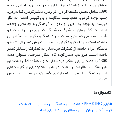
بیشترین بسامد زباهنگ «زن‏سالاری» در فیلم‏های ایرانی دهۀ
1390 شامل تعیین تکلیف کردن، غر زدن، تحقیر‌کردن، کنایه‌زدن،
جلب ‏توجه‏ کردن، عصبانیت، شکایت و بزرگ‏بینی است. به‏ نظر
می‏رسد با توجه به تغییر و تحولات فرهنگی و اجتماعی جامعۀ
ایرانی در گذر زمان و پیشرفت چشمگیر فناوری در سراسر دنیا و
تأثیر مستقیمی که این پیشرفت بر فرهنگ و نگرش جامعۀ ایرانی
داشته است، طرز تفکر و نگرش جامعه دستخوش تغییراتی شده و
دیدگاه افراد جامعه از تفکرات مردسالار به تفکرات زن‏سالار تغییر
یافته است. در‌واقع، همان‌گونه که انتظار می‏رفت، می‏توان دهۀ
1360 را مصداق بارز تفکر مردسالارانه و دهۀ 1390 را مصداق
بارز تفکر زن‏سالارانه برشمرد. در پایان، مجموعه‏ای از کاربردهای
این زباهنگ، با عنوان هنجارهای گفتمان، بررسی و مشخص
شدند.
کلیدواژه‌ها
الگوی SPEAKING هایمز
زباهنگ
زن‏سالاری
فرهنگ
فرهنگ‏کاوی زبان
مردسالاری
فیلم‏های ایرانی