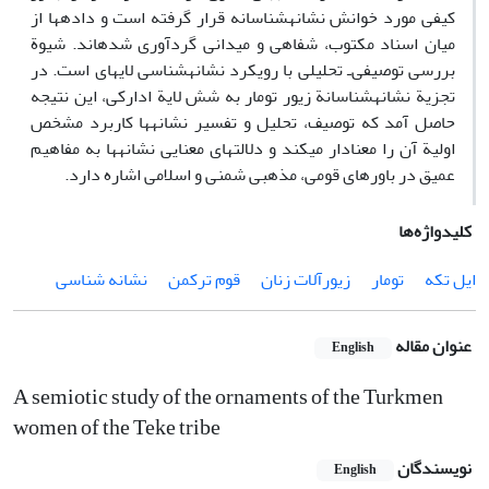
کیفی مورد خوانش نشانه‏شناسانه قرار گرفته است و داده‏ها از
میان اسناد مکتوب، شفاهی و میدانی گردآوری شده‏اند. شیوة
بررسی توصیفی‌ـ تحلیلی با رویکرد نشانه‏شناسی لایه‏ای است. در
تجزیة نشانه‏شناسانة زیور تومار به شش لایة ادارکی، این نتیجه
حاصل آمد که توصیف، تحلیل و تفسیر نشانه‏ها کاربرد مشخص
اولیة آن را معنادار می‏کند و دلالت‏های معنایی نشانه‏ها به مفاهیم
عمیق در باورهای قومی، مذهبی شمنی و اسلامی اشاره دارد.
کلیدواژه‌ها
ایل تکه
تومار
زیورآلات زنان
قوم ترکمن
نشانه شناسی
عنوان مقاله
English
A semiotic study of the ornaments of the Turkmen
women of the Teke tribe
نویسندگان
English