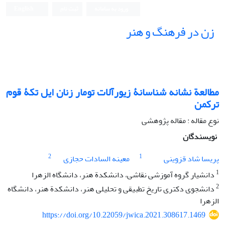
ورود به سامانه
ثبت نام
English
زن در فرهنگ و هنر
مطالعة نشانه‏ شناسانۀ زیورآلات تومار زنان ایل تکۀ قوم
ترکمن
نوع مقاله : مقاله پژوهشی
نویسندگان
2
1
پریسا شاد قزوینی
معینه السادات حجازی
1
دانشیار گروه آموزشی نقاشی، دانشکدة هنر، دانشگاه الزهرا
2
دانشجوی دکتری تاریخ تطبیقی و تحلیلی هنر، دانشکدة هنر، دانشگاه
الزهرا
https://doi.org/10.22059/jwica.2021.308617.1469