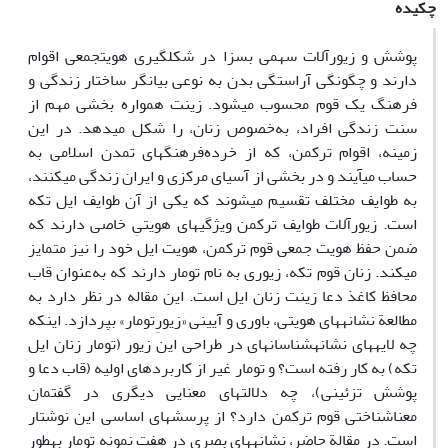
چکیده
پوشش و زیورآلات سهمی بسزا در شکل‏گیری هویت‏جمعی اقوام
دارند و چگونگی آراستگی بدن به نوعی بیانگر ساختار زندگی و
فرهنگ یک قوم محسوب می‏شود. زینت همواره بخشی مهم از
سنت زندگی افراد، به‌خصوص زنان، را شکل می‏دهد. در این
زمینه، اقوام ترکمن، که از خرده‌فرهنگ‏های تمدن ‏اسلامی به‏
حساب می‏آیند و در بخشی از آسیای ‏مرکزی و ایران زندگی می‏کنند،
به طوایف مختلف تقسیم می‏شوند که یکی از آن طوایف ایل تکه
است. زیورآلات طوایف ترکمن ویژگی‏های هویتیِ خاصی دارند که
ضمن حفظ هویت ‏جمعی قوم ترکمن، هویت ایل خود را نیز متمایز
می‏کند. زنان قوم تکه، زیوری به نام تومار دارند که به‌عنوان قاب
محافظ کاغذ دعا زینت زنان ایل است. این مقاله در نظر دارد به
مطالعة نشانه‏های هویتی، باوری و آیینی «زیورِتومار» بپردازد. اینکه
چه لایه‏های نشانه‏شناسانه‏ای در طراحی این زیور (تومار زنان ایل
تکه) به کار رفته است؟ و تومار غیر از کاربردهای اولیه (قاب دعا و
پوشش تزئینی)، چه دلالت‏های معنایی دیگری در گفتمان
معناشناختی قوم ترکمن دارد؟ از پرسش‏های اساسی این نوشتار
است. در مقالة حاضر، نشانه‏های بصری در هفت نمونه تومار به‏طور