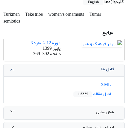
کلیدواژه‌ها
English
Turkmen
Teke tribe
women's ornaments
Tumar
semiotics
مراجع
دوره 12، شماره 3
پاییز 1399
صفحه
369-392
فایل ها
XML
اصل مقاله
1.62 M
هم رسانی
ارجاع به این مقاله