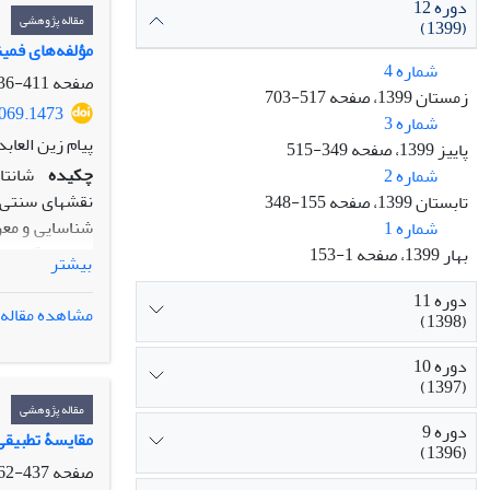
دوره 12
شخصیت اصلی آن
مقاله پژوهشی
(1399)
تصور بکشد.
مؤلفه‌های فمی
شماره 4
صفحه
411-436
زمستان 1399، صفحه 517-703
9069.1473
شماره 3
پیام زین العاب
پاییز 1399، صفحه 349-515
چکیده
شانتا
شماره 2
نقش‏های سنتی 
تابستان 1399، صفحه 155-348
شناسایی و معر
شماره 1
رویکرد آن توصی
بهار 1399، صفحه 1-153
بیشتر
شناسایی مؤلفه‏
دوره 11
به صورت انتخا
مشاهده مقاله
(1398)
نمایش و ایجاد
دوره 10
(1397)
مقاله پژوهشی
دوره 9
مقایسۀ تطبیقی
(1396)
صفحه
437-462