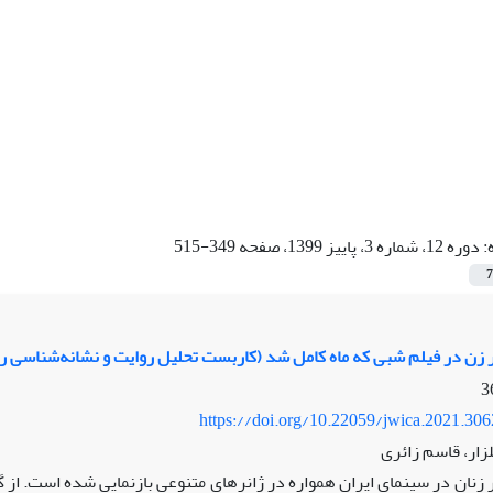
:
دوره 12، شماره 3، پاییز 1399، صفحه 349-515
7
ر زن در فیلم شبی که ماه کامل شد (کاربست تحلیل روایت و نشانه‌شناسی رو
https://doi.org/10.22059/jwica.2021.30
زار، قاسم زائری
 زنان در سینمای ایران همواره در ژانرهای متنوعی بازنمایی شده است. از