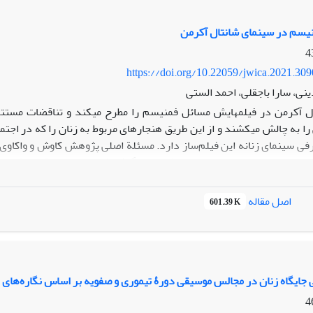
 را زنان تشکیل داده‌اند تلاش کرده است با استفاده از این نشانه‌ها نگاه
نیسم در سینمای شانتال آکرمن
https://doi.org/10.22059/jwica.2021.30
دینی، سارا باجقلی، احمد الستی
ل آکرمن در فیلم‏هایش مسائل فمنیسم را مطرح می‏کند و تناقضات مستتر
را به چالش می‏کشند و از این طریق هنجارهای مربوط به زنان را که در اج
فی سینمای زنانه این فیلم‌ساز دارد. مسئلة اصلی پژوهش کاوش و واکاو
فی و اسنادی است و بر‌اساس اطلاعات برگرفته‌شده از منابع مکتوب کتابخانه‏ای 
های اصلی این نوع فیلم‌سازی، سه فیلم از آکرمن با نام‏های
ژان‏دیلمان، شمارة ۲۳ اس
ب هدف‏مند از موارد مطلوب گزینش شده، بر‌مبنای مبانی نظری بحث و تحل
اصل مقاله
601.39 K
 گفتمان تصویری ساده اما صادق از شخصیت و زندگی زنانه‏ای دارد که در ر
 جایگاه زنان در مجالس موسیقی دورۀ تیموری و صفویه بر اساس نگاره‌های ب