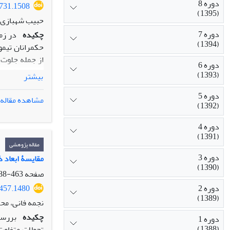
دوره 8
4731.1508
(1395)
حبیب شهبازی ش
دوره 7
چکیده
در زم
(1394)
حکمرانان تیمو
از جمله جلوت و
دوره 6
سیاسی‌ـ فرهنگ
(1393)
بیشتر
است تا با رویک
دوره 5
جایگاه اجتماع
مشاهده مقاله
(1392)
آثار هنری چگو
احترام به مقام
دوره 4
ردة پایین مجل
(1391)
تصویر کشیده ش
مقاله پژوهشی
دوره 3
مقایسۀ ابعاد 
(1390)
صفحه
463-488
دوره 2
0457.1480
(1389)
نجمه فانی، مح
چکیده
بررسی
دوره 1
(1388)
تحولات متفاوت 