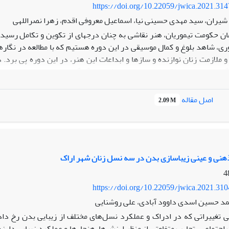
https://doi.org/10.22059/jwica.2021.31
یران، سید مهدی حسینی نیا، اسماعیل معروفی اقدم، زهرا نصراللهی
ان حکومت تیموریان، هنر نقاشی به چنان درجه‏ای از تکوین و تکامل رسید 
ری، شاهد بلوغ و کمال موسیقی در این دوره هستیم که با مطالعه در نگاره‏
 ملازمت زنان نوازنده و سازها و ابداعات این هنر، در این دوره پی ‏برد.
ی و اجتماعی نقطة عطفی محسوب می‏شود و نگارگری صفویه نیز، مانند سایر 
رد تطبیقی و به روش توصیفی‌ـ تحلیلی و تاریخی و با استناد به منابع کتابخانه‏
ی زنان نوازنده را به صورت تطبیقی بررسی و تبیین کند. سؤال اصلی این 
اصل مقاله
2.09 M
نه تببین یافته است؟ مطالعات صورت‌گرفته نشان می‏دهد که به‏رغم شباهت 
 زن و نوازنده نسبت به دورۀ تیموریان بیشتر بوده است. در عصر تیموری، زنا
س به نمایش در‌آمده‏اند. در اوایل دورة صفویه، زنان همراه مردان دربا
ده‏اند؛ در‌حالی‌که به جای نوازندگی بیشتر به رقص می‏پردازند و جایگاهش
ذهنی و عینی زیباسازی بدن در سه نسل زنان شهر اراک
https://doi.org/10.22059/jwica.2021.31
مد حسین اسدی داوود آبادی، علی روشنایی
 تغییراتی که در ادراک و عملکرد نسل‌های مختلف از زیبایی بدن رخ د
اجتماعی، تجارب متفاوتی از منظر ارزش‌ها، هنجارها و عملکرد زیبایی دارند