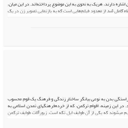
شاره دارند، هر‌یک به نحوی به این موضوع پرداخته‌اند. در این میان،
اه کامل شد
از معدود فیلم‌هایی است که به بازنمایی تصویر زن در یک
ور، در این مقاله با ترکیب روش تحلیل نشانه‌شناختی و تحلیل روایت
ن‌اند که کارگردان اثر با روایت دراماتیک یک عضو ارشد گروهک طالبان
ستیابی به هدف مقدس و والای اعضای گروه طالبان بشود. این تصویر از
عشوقه) و فرزند خویش نیز گذر کند و دل‌مشغولی‌های آن‌ها نباید او را
رنتیجه، تصویر زن در این گروهک موجودی بی‌ارزش در مقابل ارزش‌ها و
آراستگی بدن به نوعی بیانگر ساختار زندگی و فرهنگ یک قوم محسوب
 این زمینه، اقوام ترکمن، که از خرده‌فرهنگ‏های تمدن ‏اسلامی به‏
یم می‏شوند که یکی از آن طوایف ایل تکه است. زیورآلات طوایف ترکمن
ایز می‏کند. زنان قوم تکه، زیوری به نام تومار دارند که به‌عنوان قاب
 و آیینی «زیورِتومار» بپردازد. اینکه چه لایه‏های نشانه‏شناسانه‏ای در