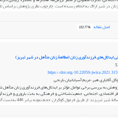
ان در شهر اراک به انجام رسیده است. چارچوب نظری پژوهش بر‌اساس تلفی
شد؛ اما برای اطمینان از افت نمونه پرسش‌نامه بین
ر می‌دهد که بر‌اساس آن هرچند در نوع خودپندارة بدنی و میزان تمایل ب
اصل مقاله
222.77 K
د، در نمود و اقدام عملی برای زیباسازی بدن، که در قالب مدیریت بدن خود
ی ایدئال‌های فرزندآوری زنان (مطالعۀ زنان متأهل در شهر تبریز)
https://doi.org/10.22059/jwica.2021.31
وکل آقایاری هیر، مریم آسیابانیان بارنجی
ژوهش به بررسی برخی عوامل مؤثر بر ایدئال‌های فرزندآوری زنان متأهل شه
ر اقتصادی، اجتماعی، جمعیت‌شناختی و فرهنگی به بحث باروری و فرزندآور
متأهل 15ـ49 سالة شهر