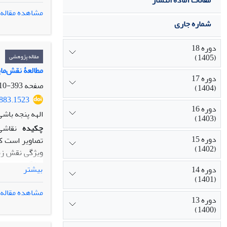
مقالات آماده انتشار
طراحی این زیو
مشاهده مقاله
معناشناختی ق
شماره جاری
نشانه‏شناسانه
لایه‏ای است. د
دوره 18
می‏کند و دلالت
(1405)
مقاله پژوهشی
مطالعۀ نقش‌مای
دوره 17
صفحه
393-410
(1404)
5883.1523
دوره 16
الهه پنجه باشی
(1403)
چکیده
نقاشی
دوره 15
تصاویر است که
(1402)
ویژگی نقش زنا
ویژگی‌های بصری
بیشتر
دوره 14
آن است که زنان
(1401)
در آثار قوللرآ
مشاهده مقاله
دوره 13
شده‌اند. زنان
(1400)
تأثیری اساسی 
فرزانگی و حکم