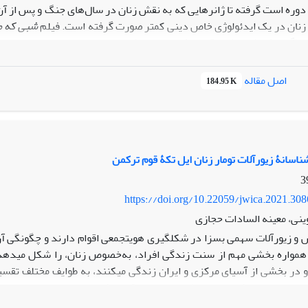
دوره است گرفته تا ژانرهایی که به نقش زنان در سال‌های جنگ و پس از آن ا
 زنان در یک ایدئولوژی خاص دینی کمتر صورت گرفته است. فیلم
شبی که م
ی (گروهک طالبان) در قالب یک روایت عاشقانه پرداخته است. به همین منظ
تبیین و بازنمایی تصویر زن در این فیلم خواهیم بود. نتایج تحلیل گویای آ
دن تأثیر ایدئولوژیک تفکری است که در آن هیچ مانعی نمی‌تواند جلودار د
اصل مقاله
184.95 K
ان روایت می‌شود که انسانِ دینی حتی باید برای رسیدن به اهداف، از زن (م
 مأموریت‌هایی بازدارد که گروه طالبان برای آن‌ها در نظر گرفته است. د
بان و حتی مانعی اضافی برای دستیابی به آن‌ها تلقی می‌شود.
شناسانۀ زیورآلات تومار زنان ایل تکۀ قوم ترکمن
https://doi.org/10.22059/jwica.2021.30
ینی، معینه السادات حجازی
و زیورآلات سهمی بسزا در شکل‏گیری هویت‏جمعی اقوام دارند و چگونگی 
همواره بخشی مهم از سنت زندگی افراد، به‌خصوص زنان، را شکل می‏دهد. در
و در بخشی از آسیای ‏مرکزی و ایران زندگی می‏کنند، به طوایف مختلف تقس
یِ خاصی دارند که ضمن حفظ هویت ‏جمعی قوم ترکمن، هویت ایل خود را نیز متم
 زینت زنان ایل است. این مقاله در نظر دارد به مطالعة نشانه‏های هویتی، باوری